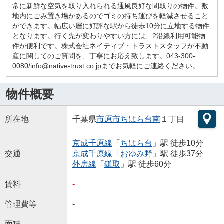
常に新鮮な空気を取り入れられる通風良好な間取りの物件。敷
地内にごみ置き場があるのでゴミの持ち運びを軽減させること
ができます。幅広い層に好評な駅から徒歩10分に立地する物件
となります。行く先が変わりやすい方には、2沿線利用可能物
件が便利です。株式会社ネイティブ・トラストスタッフが不動
産に関してのご質問を、丁寧にお応え致します。043-300-
0080/info@native-trust.co.jpまでお気軽にご連絡ください。
物件概要
所在地
千葉県
市原市
ちはら台南
１丁目
京成千原線
「
ちはら台
」駅 徒歩10分
交通
京成千原線
「
おゆみ野
」駅 徒歩37分
外房線
「
鎌取
」駅 徒歩60分
賃料
-
管理費等
-