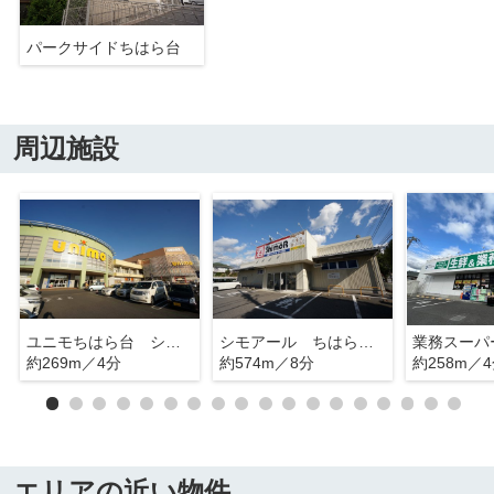
パークサイドちはら台
周辺施設
ユニモちはら台 ショッピングモール
シモアール ちはら台店
約269m／4分
約574m／8分
約258m／
エリアの近い物件