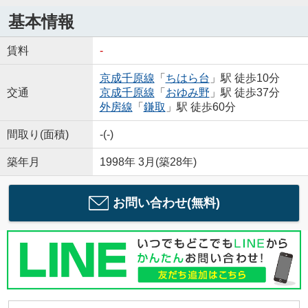
基本情報
賃料
-
京成千原線
「
ちはら台
」駅 徒歩10分
交通
京成千原線
「
おゆみ野
」駅 徒歩37分
外房線
「
鎌取
」駅 徒歩60分
間取り(面積)
-(-)
築年月
1998年 3月(築28年)
お問い合わせ(無料)