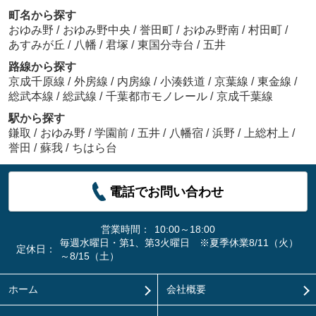
町名から探す
おゆみ野
/
おゆみ野中央
/
誉田町
/
おゆみ野南
/
村田町
/
あすみが丘
/
八幡
/
君塚
/
東国分寺台
/
五井
路線から探す
京成千原線
/
外房線
/
内房線
/
小湊鉄道
/
京葉線
/
東金線
/
総武本線
/
総武線
/
千葉都市モノレール
/
京成千葉線
駅から探す
鎌取
/
おゆみ野
/
学園前
/
五井
/
八幡宿
/
浜野
/
上総村上
/
誉田
/
蘇我
/
ちはら台
電話でお問い合わせ
営業時間：
10:00～18:00
毎週水曜日・第1、第3火曜日 ※夏季休業8/11（火）
定休日：
～8/15（土）
ホーム
会社概要