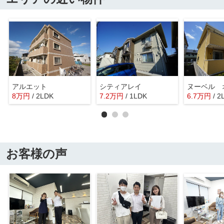
アルエット
シティアレイ
ヌーベル 
8
万
円
/ 2LDK
7.2
万
円
/ 1LDK
6.7
万
円
/ 2
お客様の声