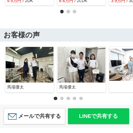
5.5
万
円
/ 2DK
6.6
万
円
/ 2LDK
3.9
万
円
/ 3
お客様の声
馬場優太
馬場優太
メールで共有する
LINEで共有する