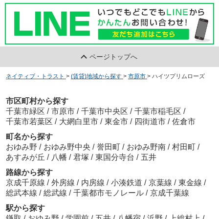
ページトップへ
ネイティブ・トラスト
>
(賃貸)地域から探す
>
市原市
>
ハイツプリムローズ
市区町村から探す
千葉市緑区
/
市原市
/
千葉市中央区
/
千葉市稲毛区
/
千葉市若葉区
/
大網白里市
/
東金市
/
四街道市
/
佐倉市
町名から探す
おゆみ野
/
おゆみ野中央
/
誉田町
/
おゆみ野南
/
村田町
/
あすみが丘
/
八幡
/
君塚
/
東国分寺台
/
五井
路線から探す
京成千原線
/
外房線
/
内房線
/
小湊鉄道
/
京葉線
/
東金線
/
総武本線
/
総武線
/
千葉都市モノレール
/
京成千葉線
駅から探す
鎌取
/
おゆみ野
/
学園前
/
五井
/
八幡宿
/
浜野
/
上総村上
/