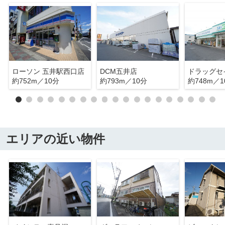
ローソン 五井駅西口店
DCM五井店
約752m／10分
約793m／10分
約748m／1
エリアの近い物件