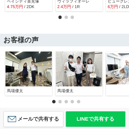
ベイシティ喜見塚
ヴィラフィオーレ
ビュークレ
4.75
万
円
/ 2DK
2.4
万
円
/ 1R
6
万
円
/ 2L
お客様の声
馬場優太
馬場優太
メールで共有する
LINEで共有する