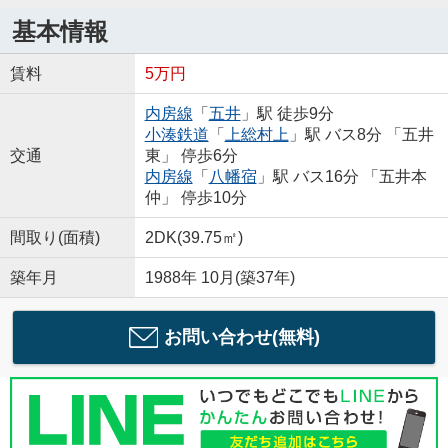
基本情報
賃料
5万円
内房線
「
五井
」駅 徒歩9分
小湊鉄道
「
上総村上
」駅 バス8分 「五井
交通
東」 停歩6分
内房線
「
八幡宿
」駅 バス16分 「五井本
仲」 停歩10分
間取り(面積)
2DK(39.75㎡)
築年月
1988年 10月(築37年)
お問い合わせ(無料)