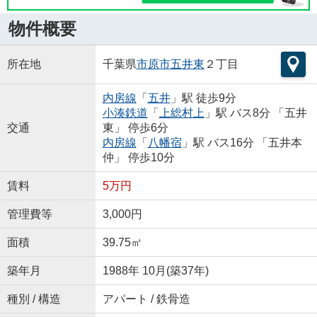
物件概要
所在地
千葉県
市原市
五井東
２丁目
内房線
「
五井
」駅 徒歩9分
小湊鉄道
「
上総村上
」駅 バス8分 「五井
交通
東」 停歩6分
内房線
「
八幡宿
」駅 バス16分 「五井本
仲」 停歩10分
賃料
5万円
管理費等
3,000円
面積
39.75㎡
築年月
1988年 10月(築37年)
種別 / 構造
アパート / 鉄骨造