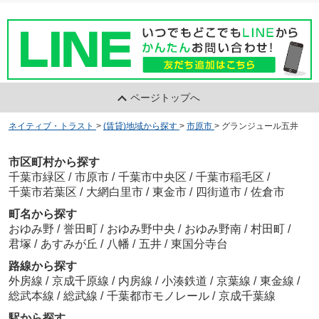
ページトップへ
ネイティブ・トラスト
>
(賃貸)地域から探す
>
市原市
>
グランジュール五井
市区町村から探す
千葉市緑区
/
市原市
/
千葉市中央区
/
千葉市稲毛区
/
千葉市若葉区
/
大網白里市
/
東金市
/
四街道市
/
佐倉市
町名から探す
おゆみ野
/
誉田町
/
おゆみ野中央
/
おゆみ野南
/
村田町
/
君塚
/
あすみが丘
/
八幡
/
五井
/
東国分寺台
路線から探す
外房線
/
京成千原線
/
内房線
/
小湊鉄道
/
京葉線
/
東金線
/
総武本線
/
総武線
/
千葉都市モノレール
/
京成千葉線
駅から探す