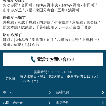
町名から探す
おゆみ野
/
誉田町
/
おゆみ野中央
/
おゆみ野南
/
村田町
/
あすみが丘
/
八幡
/
東国分寺台
/
五井
/
浜野町
路線から探す
外房線
/
京成千原線
/
内房線
/
小湊鉄道
/
京葉線
/
東金線
/
総武本線
/
総武線
/
千葉都市モノレール
/
京成千葉線
駅から探す
鎌取
/
おゆみ野
/
学園前
/
五井
/
八幡宿
/
浜野
/
上総村上
/
誉田
/
蘇我
/
ちはら台
電話でお問い合わせ
営業時間：
10:00～18:00
毎週水曜日・第1、第3火曜日 ※夏季休業8/11（火）
定休日：
～8/15（土）
ホーム
会社概要
お問い合わせ
来店予約