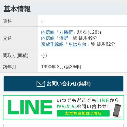
基本情報
賃料
-
内房線
「
八幡宿
」駅 徒歩26分
交通
内房線
「
浜野
」駅 徒歩49分
京成千原線
「
ちはら台
」駅 徒歩62分
間取り(面積)
-(-)
築年月
1990年 3月(築36年)
お問い合わせ(無料)