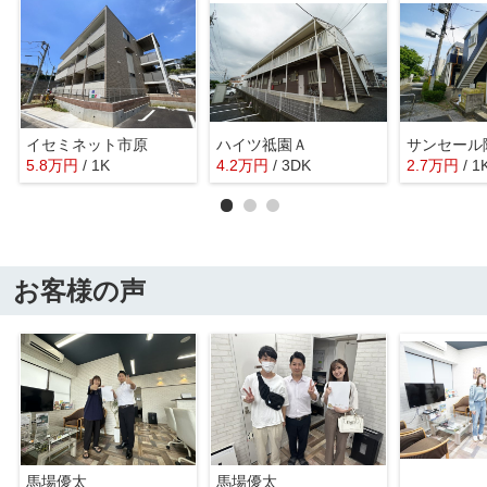
イセミネット市原
ハイツ祗園Ａ
サンセール
5.8
万
円
/ 1K
4.2
万
円
/ 3DK
2.7
万
円
/ 1
お客様の声
馬場優太
馬場優太