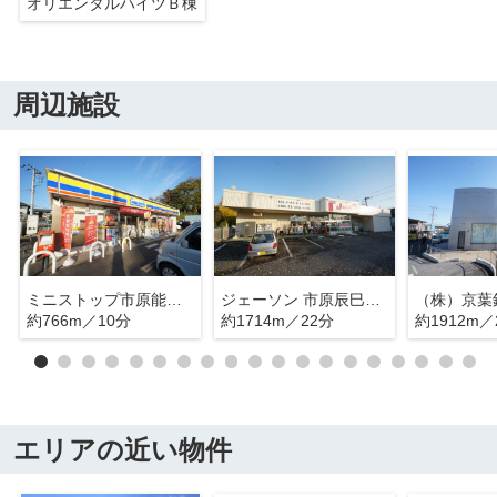
オリエンタルハイツＢ棟
周辺施設
ミニストップ市原能満店
ジェーソン 市原辰巳台店
約766m／10分
約1714m／22分
約1912m／
エリアの近い物件