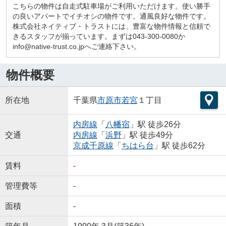
こちらの物件は自走式駐車場がご利用いただけます。使い勝手
の良いアパートでイチオシの物件です。通風良好な物件です。
株式会社ネイティブ・トラストには、豊富な物件情報と信頼で
きるスタッフが揃っています。まずは043-300-0080か
info@native-trust.co.jpへご連絡下さい。
物件概要
所在地
千葉県
市原市
若宮
１丁目
内房線
「
八幡宿
」駅 徒歩26分
交通
内房線
「
浜野
」駅 徒歩49分
京成千原線
「
ちはら台
」駅 徒歩62分
賃料
-
管理費等
-
面積
-