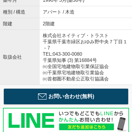
築年月
1990年 3月(築36年)
種別 / 構造
アパート / 木造
階建
2階建
株式会社ネイティブ・トラスト
千葉県千葉市緑区おゆみ野中央７丁目１
－7
TEL:043-300-0080
取扱会社
千葉県知事 (3) 第16884号
㈳全国宅地建物取引業保証協会
㈳千葉県宅地建物取引業協会
㈳首都圏不動産公正取引協議会
お問い合わせ(無料)