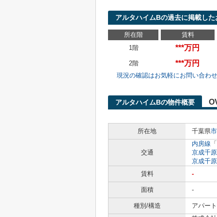
アルタハイムBの過去に掲載した
所在階
賃料
***万円
1階
***万円
2階
現況の確認はお気軽にお問い合わ
O
アルタハイムBの物件概要
所在地
千葉県
市
内房線
「
交通
京成千原
京成千原
賃料
-
面積
-
種別/構造
アパート 