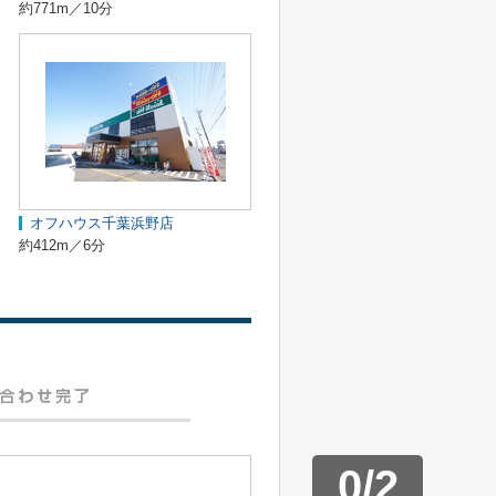
約771m／10分
オフハウス千葉浜野店
約412m／6分
0
/
2