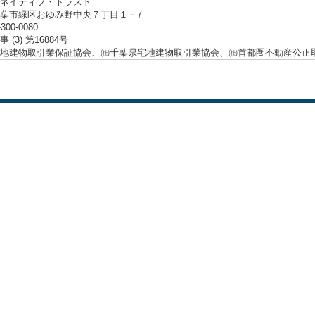
ネイティブ・トラスト
葉市緑区おゆみ野中央７丁目１－7
-300-0080
 (3) 第16884号
地建物取引業保証協会、㈳千葉県宅地建物取引業協会、㈳首都圏不動産公正