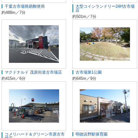
千葉古市場簡易郵便局
大型コインランドリー24H古市場
店
約488m／7分
約501m／7分
マクドナルド 茂原街道古市場店
古市場第1公園
約415m／6分
約645m／9分
コメリハード＆グリーン市原古市
明徳浜野駅保育園