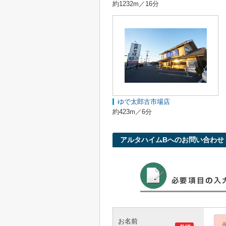
約1232m／16分
ゆで太郎古市場店
約423m／6分
アルタハイムBへのお問い合わせ
お名前