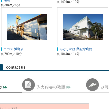
場店
約1491m／19分
約384m／5分
ココス 浜野店
みどりのは 葉記念病院
約799m／10分
約1044m／14分
contact us