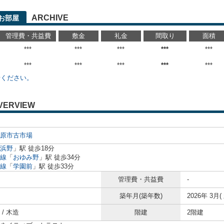
ARCHIVE
お部屋
管理費・共益費
敷金
礼金
間取り
面積
***
***
***
***
***
***
***
***
***
***
せください。
VERVIEW
原市
古市場
浜野
」駅 徒歩18分
線
「
おゆみ野
」駅 徒歩34分
線
「
学園前
」駅 徒歩33分
管理費・共益費
-
築年月(築年数)
2026年 3月(
/ 木造
階建
2階建