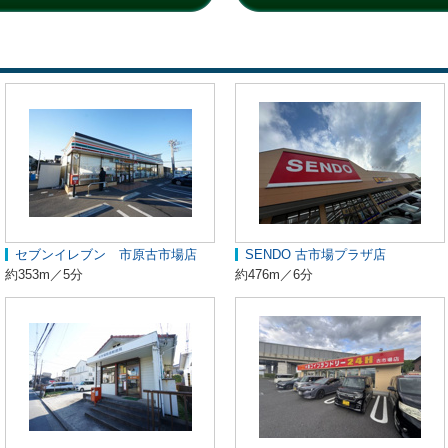
セブンイレブン 市原古市場店
SENDO 古市場プラザ店
約353m／5分
約476m／6分