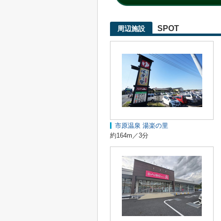
SPOT
周辺施設
市原温泉 湯楽の里
約164m／3分