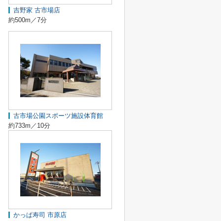
吉野家 古市場店
約500m／7分
古市場公園スポーツ施設体育館
約733m／10分
かっぱ寿司 市原店