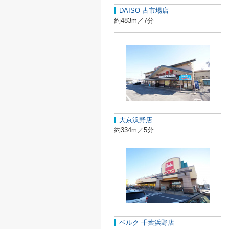
DAISO 古市場店
約483m／7分
大京浜野店
約334m／5分
ベルク 千葉浜野店