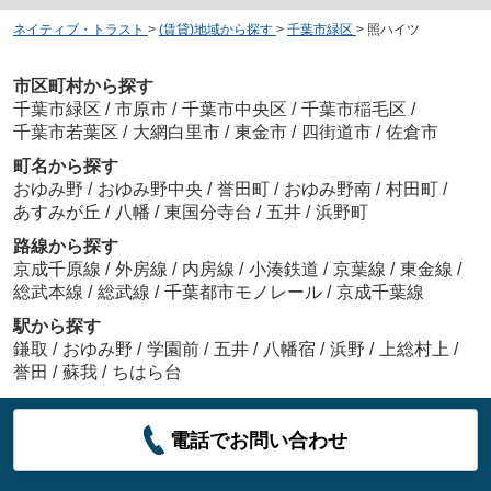
ネイティブ・トラスト
>
(賃貸)地域から探す
>
千葉市緑区
>
照ハイツ
市区町村から探す
千葉市緑区
/
市原市
/
千葉市中央区
/
千葉市稲毛区
/
千葉市若葉区
/
大網白里市
/
東金市
/
四街道市
/
佐倉市
町名から探す
おゆみ野
/
おゆみ野中央
/
誉田町
/
おゆみ野南
/
村田町
/
あすみが丘
/
八幡
/
東国分寺台
/
五井
/
浜野町
路線から探す
京成千原線
/
外房線
/
内房線
/
小湊鉄道
/
京葉線
/
東金線
/
総武本線
/
総武線
/
千葉都市モノレール
/
京成千葉線
駅から探す
鎌取
/
おゆみ野
/
学園前
/
五井
/
八幡宿
/
浜野
/
上総村上
/
誉田
/
蘇我
/
ちはら台
電話でお問い合わせ