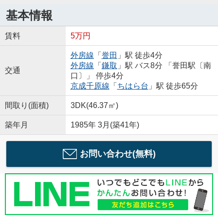
基本情報
賃料
5万円
外房線
「
誉田
」駅 徒歩4分
外房線
「
鎌取
」駅 バス8分 「誉田駅〔南
交通
口〕」 停歩4分
京成千原線
「
ちはら台
」駅 徒歩65分
間取り(面積)
3DK(46.37㎡)
築年月
1985年 3月(築41年)
お問い合わせ(無料)