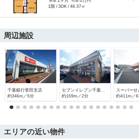
1ヶ月
0万円
敷金
礼金
1階
46.37㎡
3DK
周辺施設
千葉銀行誉田支店
セブンイレブン千葉誉田駅前
約346m／5分
約159m／2分
約411m／
エリアの近い物件