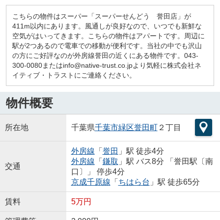
こちらの物件はスーパー「スーパーせんどう 誉田店」が
411m以内にあります。風通しが良好なので、いつでも新鮮な
空気がはいってきます。こちらの物件はアパートです。周辺に
駅が2つあるので電車での移動が便利です。当社の中でも沢山
の方にご好評なのが外房線誉田の近くにある物件です。043-
300-0080またはinfo@native-trust.co.jpより気軽に株式会社ネ
イティブ・トラストにご連絡ください。
物件概要
所在地
千葉県
千葉市緑区
誉田町
２丁目
外房線
「
誉田
」駅 徒歩4分
外房線
「
鎌取
」駅 バス8分 「誉田駅〔南
交通
口〕」 停歩4分
京成千原線
「
ちはら台
」駅 徒歩65分
賃料
5万円