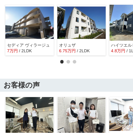
セディア ヴィラージュ
オリュザ
ハイツエル
7
万
円
/ 2LDK
6.75
万
円
/ 2LDK
4.8
万
円
/ 1
お客様の声