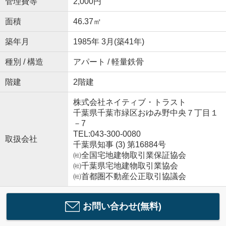
管理費等
2,000円
面積
46.37㎡
築年月
1985年 3月(築41年)
種別 / 構造
アパート / 軽量鉄骨
階建
2階建
株式会社ネイティブ・トラスト
千葉県千葉市緑区おゆみ野中央７丁目１
－7
TEL:043-300-0080
取扱会社
千葉県知事 (3) 第16884号
㈳全国宅地建物取引業保証協会
㈳千葉県宅地建物取引業協会
㈳首都圏不動産公正取引協議会
お問い合わせ(無料)