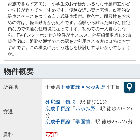
家族で暮らす方向け、小学生のお子様がいるなら千葉市立小谷
小学校が近くておすすめです。便利な追い焚き完備。効率的な
駐車スペースをつくる自走式駐車場付。耐久性、耐震性をお求
めの方は、軽量鉄骨がお勧めです。喧騒から離れた閑静な住宅
街なので快適な住環境になってます。初めての一人暮らしな
ら、TVインターホン付き物件がオススメ。外房線鎌取周辺の賃
貸住宅は、通勤や通学でこの駅をご利用される方には特におす
すめです。この機会にお引っ越しを検討してはいかがでしょう
か。
物件概要
所在地
千葉県
千葉市緑区
おゆみ野
４丁目
外房線
「
鎌取
」駅 徒歩11分
京成千原線
「
おゆみ野
」駅 徒歩23～27
交通
分
京成千原線
「
学園前
」駅 徒歩25～27分
賃料
7万円