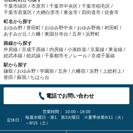
千葉市緑区
/
市原市
/
千葉市中央区
/
千葉市稲毛区
/
千葉市若葉区
/
大網白里市
/
東金市
/
四街道市
/
佐倉市
町名から探す
おゆみ野
/
誉田町
/
おゆみ野中央
/
おゆみ野南
/
村田町
/
あすみが丘
/
八幡
/
東国分寺台
/
五井
/
浜野町
路線から探す
外房線
/
京成千原線
/
内房線
/
小湊鉄道
/
京葉線
/
東金線
/
総武本線
/
総武線
/
千葉都市モノレール
/
京成千葉線
駅から探す
鎌取
/
おゆみ野
/
学園前
/
五井
/
八幡宿
/
浜野
/
上総村上
/
誉田
/
蘇我
/
ちはら台
電話でお問い合わせ
営業時間：
10:00～18:00
毎週水曜日・第1、第3火曜日 ※夏季休業8/11（火）
定休日：
～8/15（土）