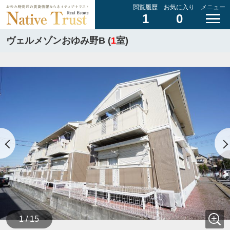
閲覧履歴
お気に入り
メニュー
1
0
ヴェルメゾンおゆみ野B (
1
室)
1 / 15