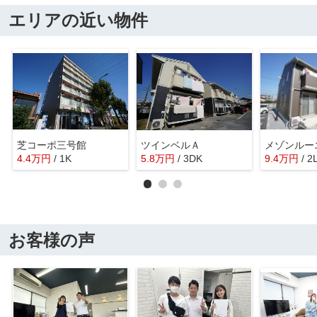
エリアの近い物件
芝コーポ三号館
ツインベルＡ
メゾンルー
4.4
万
円
/ 1K
5.8
万
円
/ 3DK
9.4
万
円
/ 2
お客様の声