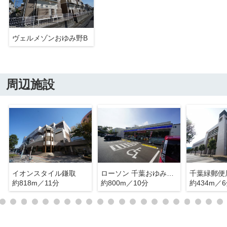
ヴェルメゾンおゆみ野B
周辺施設
イオンスタイル鎌取
ローソン 千葉おゆみ野中央四丁目店
千葉緑郵便
約818m／11分
約800m／10分
約434m／