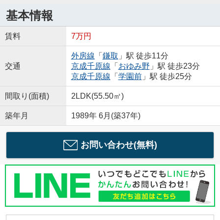
基本情報
賃料
7万円
外房線
「
鎌取
」駅 徒歩11分
交通
京成千原線
「
おゆみ野
」駅 徒歩23分
京成千原線
「
学園前
」駅 徒歩25分
間取り(面積)
2LDK(55.50㎡)
築年月
1989年 6月(築37年)
お問い合わせ(無料)