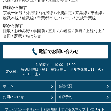
路線から探す
京成千原線
/
外房線
/
内房線
/
小湊鉄道
/
京葉線
/
東金線
/
総武本線
/
総武線
/
千葉都市モノレール
/
京成千葉線
駅から探す
鎌取
/
おゆみ野
/
学園前
/
五井
/
八幡宿
/
浜野
/
上総村上
/
誉田
/
蘇我
/
ちはら台
電話でお問い合わせ
営業時間：
10:00～18:00
毎週水曜日・第1、第3火曜日 ※夏季休業8/11（火）
定休日：
～8/15（土）
ホーム
会社概要
お問い合わせ
来店予約
プライバシーポリシー
利用規約
アクセスマップ
PCサイト