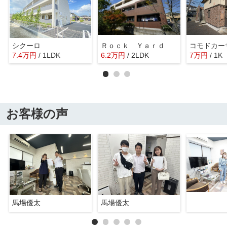
シクーロ
Ｒｏｃｋ Ｙａｒｄ
コモドカー
7.4
万
円
/ 1LDK
6.2
万
円
/ 2LDK
7
万
円
/ 1K
お客様の声
馬場優太
馬場優太