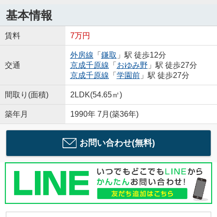
基本情報
賃料
7万円
外房線
「
鎌取
」駅 徒歩12分
交通
京成千原線
「
おゆみ野
」駅 徒歩27分
京成千原線
「
学園前
」駅 徒歩27分
間取り(面積)
2LDK(54.65㎡)
築年月
1990年 7月(築36年)
お問い合わせ(無料)