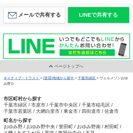
メールで共有する
LINEで共有する
ページトップへ
ネイティブ・トラスト
>
(賃貸)地域から探す
>
千葉市緑区
>
ヴェルメゾンおゆ
み野Ｄ
市区町村から探す
千葉市緑区
/
市原市
/
千葉市中央区
/
千葉市稲毛区
/
千葉市若葉区
/
大網白里市
/
東金市
/
四街道市
/
佐倉市
町名から探す
おゆみ野
/
おゆみ野中央
/
誉田町
/
おゆみ野南
/
村田町
/
八幡
/
あすみが丘
/
君塚
/
東国分寺台
/
五井