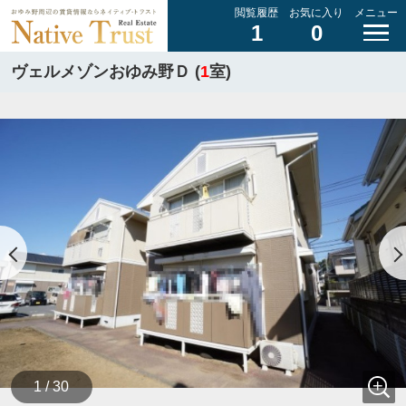
閲覧履歴
お気に入り
メニュー
1
0
ヴェルメゾンおゆみ野Ｄ (
1
室)
1 / 30