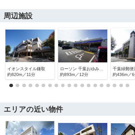
周辺施設
イオンスタイル鎌取
ローソン 千葉おゆみ野中央四丁目店
千葉緑郵便
約820m／11分
約893m／12分
約436m／
エリアの近い物件