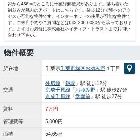
家から436mのところに千葉緑郵便局があります。落ち着いた
街並みが魅力のアパートはこちらです。徒歩12分で駅へのアク
セスが可能な物件です。インターネットの使用が可能な物件で
す。ご来店予約やご質問などは043-300-0080から承っておりま
す。まずはお気軽に株式会社ネイティブ・トラストまでお問い
合わせ下さい。
物件概要
所在地
千葉県
千葉市緑区
おゆみ野
４丁目
外房線
「
鎌取
」駅 徒歩12分
交通
京成千原線
「
おゆみ野
」駅 徒歩27分
京成千原線
「
学園前
」駅 徒歩27分
賃料
7万円
管理費等
5,000円
面積
54.65㎡