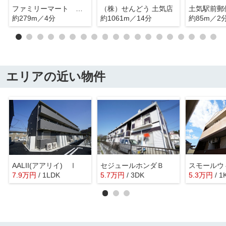
ファミリーマート 千葉あすみが丘店
（株）せんどう 土気店
土気駅前郵
約279m／4分
約1061m／14分
約85m／2
エリアの近い物件
AALII(アアリイ) Ⅰ
セジュールホンダＢ
スモールウ
7.9
万
円
/ 1LDK
5.7
万
円
/ 3DK
5.3
万
円
/ 1