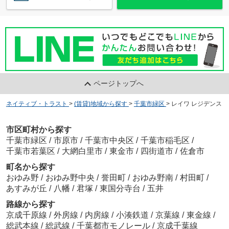
ページトップへ
ネイティブ・トラスト
>
(賃貸)地域から探す
>
千葉市緑区
>
レイワ レジデンス
市区町村から探す
千葉市緑区
/
市原市
/
千葉市中央区
/
千葉市稲毛区
/
千葉市若葉区
/
大網白里市
/
東金市
/
四街道市
/
佐倉市
町名から探す
おゆみ野
/
おゆみ野中央
/
誉田町
/
おゆみ野南
/
村田町
/
あすみが丘
/
八幡
/
君塚
/
東国分寺台
/
五井
路線から探す
京成千原線
/
外房線
/
内房線
/
小湊鉄道
/
京葉線
/
東金線
/
総武本線
/
総武線
/
千葉都市モノレール
/
京成千葉線