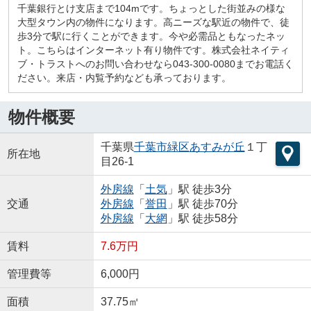
千葉銀行とけ支店まで104mです。ちょっとした街並みの様な
大型タウン内の物件になります。高ニーズな駅近の物件で、徒
歩3分で駅に行くことができます。今や必需品ともなったネッ
ト。こちらはインターネット有り物件です。株式会社ネイティ
ブ・トラストへのお問い合わせなら043-300-0080までお電話く
ださい。来店・内覧予約なども承っております。
物件概要
千葉県
千葉市緑区
あすみが丘
１丁
所在地
目26-1
外房線
「
土気
」駅 徒歩3分
交通
外房線
「
誉田
」駅 徒歩70分
外房線
「
大網
」駅 徒歩58分
賃料
7.6万円
管理費等
6,000円
面積
37.75㎡