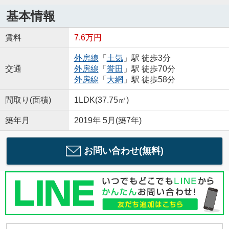
基本情報
賃料
7.6万円
外房線
「
土気
」駅 徒歩3分
交通
外房線
「
誉田
」駅 徒歩70分
外房線
「
大網
」駅 徒歩58分
間取り(面積)
1LDK(37.75㎡)
築年月
2019年 5月(築7年)
お問い合わせ(無料)