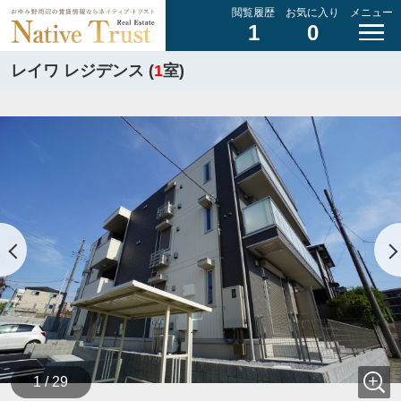
閲覧履歴
お気に入り
メニュー
1
0
レイワ レジデンス (
1
室)
1 / 29