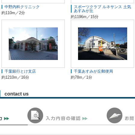
中野内科クリニック
スポーツクラブ ルネサンス 土気
あすみが丘
約110m／2分
約1196m／15分
千葉銀行とけ支店
千葉あすみが丘郵便局
約1210m／16分
約78m／1分
contact us