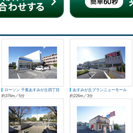
ローソン 千葉あすみが丘四丁目
あすみが丘ブランニューモール
約376m／5分
約226m／3分