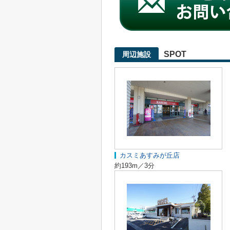
SPOT
周辺施設
カスミあすみが丘店
約193m／3分