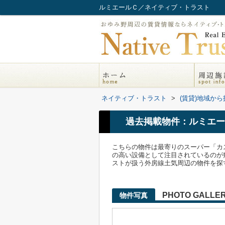
ルミエールＣ／ネイティブ・トラスト
ネイティブ・トラスト
>
(賃貸)地域から
過去掲載物件：ルミエー
こちらの物件は最寄りのスーパー「カ
の高い設備として注目されているのが
ストが扱う外房線土気周辺の物件を探すな
PHOTO GALLE
物件写真