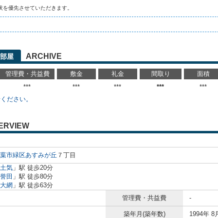
状を優先させていただきます。
ARCHIVE
部屋
管理費・共益費
敷金
礼金
間取り
面積
***
***
***
***
***
せください。
ERVIEW
葉市緑区
あすみが丘
７丁目
土気
」駅 徒歩20分
誉田
」駅 徒歩80分
大網
」駅 徒歩63分
管理費・共益費
-
築年月(築年数)
1994年 8