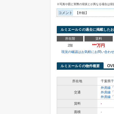
※写真や図と実際の現状とが異なる場合は現
コメント
【外観】
ルミエールＣの過去に掲載したお
所在階
賃料
***万円
2階
現況の確認はお気軽にお問い合わ
OV
ルミエールＣの物件概要
所在地
千葉県
千
外房線
「
交通
外房線
「
外房線
「
賃料
-
面積
-