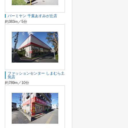
バーミヤン 千葉あすみが丘店
約383m／5分
ファッションセンター しまむら土
気店
約789m／10分