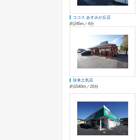
ココス あすみが丘店
約245m／4分
珍来土気店
約1540m／20分