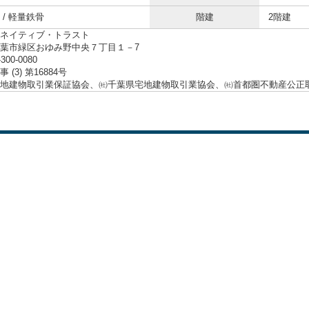
 / 軽量鉄骨
階建
2階建
ネイティブ・トラスト
葉市緑区おゆみ野中央７丁目１－7
-300-0080
 (3) 第16884号
地建物取引業保証協会、㈳千葉県宅地建物取引業協会、㈳首都圏不動産公正