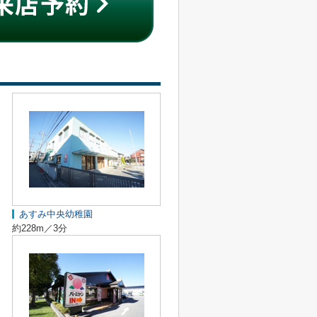
あすみ中央幼稚園
約228m／3分