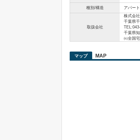
種別/構造
アパート
株式会社
千葉県千
取扱会社
TEL:043
千葉県知事
㈳全国宅
MAP
マップ