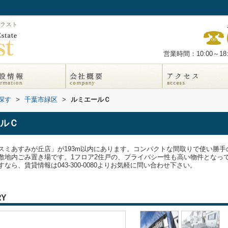
営業時間：10:00～18:
探す
>
千葉市緑区
>
ルミエールＣ
ルＣ
スミあすみが丘店」が193m以内にあります。コンパクトな間取りで使い勝
敷地内ごみ置き場です。1フロア2住戸の、プライバシー性も高い物件となっ
ら、賃貸情報は043-300-0080よりお気軽に問い合わせ下さい。
RY