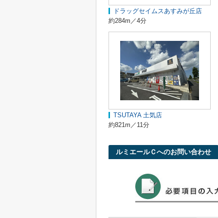
ドラッグセイムスあすみが丘店
約284m／4分
TSUTAYA 土気店
約821m／11分
ルミエールＣへのお問い合わせ