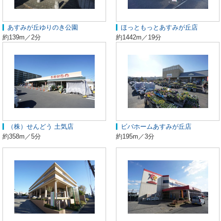
あすみが丘ゆりのき公園
ほっともっとあすみが丘店
約139m／2分
約1442m／19分
（株）せんどう 土気店
ビバホームあすみが丘店
約358m／5分
約195m／3分