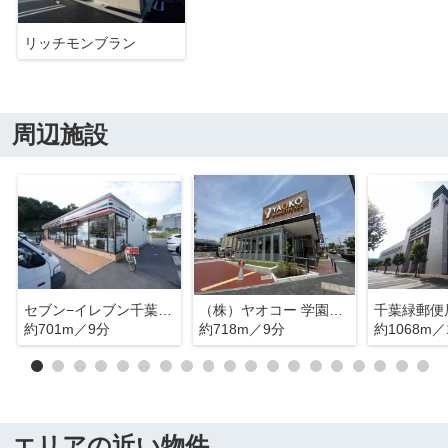
リッチモンブラン
周辺施設
セブン−イレブン千葉おゆみ野中央１丁目店
（株）ヤオコー 学園前店
千葉緑郵便
約701m／9分
約718m／9分
約1068m／
エリアの近い物件