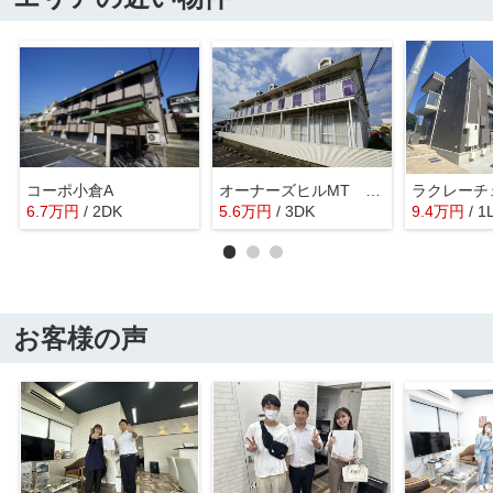
コーポ小倉A
オーナーズヒルMT Ｂ棟
ラクレーチ
6.7
万
円
/ 2DK
5.6
万
円
/ 3DK
9.4
万
円
/ 1
お客様の声