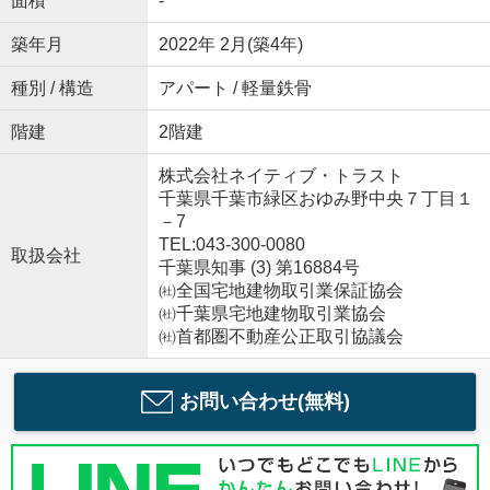
面積
-
築年月
2022年 2月(築4年)
種別 / 構造
アパート / 軽量鉄骨
階建
2階建
株式会社ネイティブ・トラスト
千葉県千葉市緑区おゆみ野中央７丁目１
－7
TEL:043-300-0080
取扱会社
千葉県知事 (3) 第16884号
㈳全国宅地建物取引業保証協会
㈳千葉県宅地建物取引業協会
㈳首都圏不動産公正取引協議会
お問い合わせ(無料)