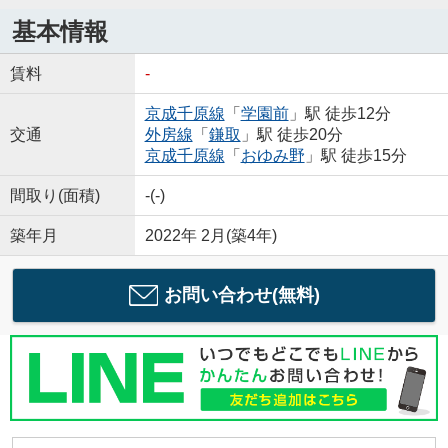
基本情報
賃料
-
京成千原線
「
学園前
」駅 徒歩12分
交通
外房線
「
鎌取
」駅 徒歩20分
京成千原線
「
おゆみ野
」駅 徒歩15分
間取り(面積)
-(-)
築年月
2022年 2月(築4年)
お問い合わせ(無料)