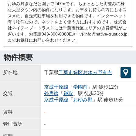
おゆみ野きなだ公園まで247mです。ちょっとした街並みの様
な大型タウン内の物件になります。お車をお持ちの方にもオス
スメの、自走式駐車場を利用できる物件です。インターネット
有り物件なので、ネットをよく使う方におすすめです。株式会
社ネイティブ・トラストには千葉市緑区エリアの賃貸情報がご
ざいます。お電話043-300-0080Eメールinfo@native-trust.co.jp
までお気軽にお問い合わせください。
物件概要
所在地
千葉県
千葉市緑区
おゆみ野有吉
京成千原線
「
学園前
」駅 徒歩12分
交通
外房線
「
鎌取
」駅 徒歩20分
京成千原線
「
おゆみ野
」駅 徒歩15分
賃料
-
管理費等
-