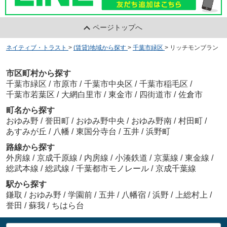
ページトップへ
ネイティブ・トラスト
>
(賃貸)地域から探す
>
千葉市緑区
>
リッチモンブラン
市区町村から探す
千葉市緑区
/
市原市
/
千葉市中央区
/
千葉市稲毛区
/
千葉市若葉区
/
大網白里市
/
東金市
/
四街道市
/
佐倉市
町名から探す
おゆみ野
/
誉田町
/
おゆみ野中央
/
おゆみ野南
/
村田町
/
あすみが丘
/
八幡
/
東国分寺台
/
五井
/
浜野町
路線から探す
外房線
/
京成千原線
/
内房線
/
小湊鉄道
/
京葉線
/
東金線
/
総武本線
/
総武線
/
千葉都市モノレール
/
京成千葉線
駅から探す
鎌取
/
おゆみ野
/
学園前
/
五井
/
八幡宿
/
浜野
/
上総村上
/
誉田
/
蘇我
/
ちはら台