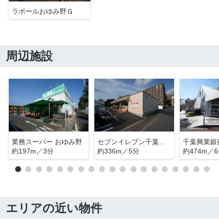
ラポールおゆみ野Ｇ
周辺施設
業務スーパー おゆみ野
セブンイレブン千葉おゆみ野3丁目店
千葉興業銀
約197m／3分
約336m／5分
約474m／
エリアの近い物件