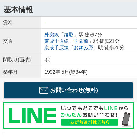
基本情報
賃料
-
外房線
「
鎌取
」駅 徒歩7分
交通
京成千原線
「
学園前
」駅 徒歩21分
京成千原線
「
おゆみ野
」駅 徒歩26分
間取り(面積)
-(-)
築年月
1992年 5月(築34年)
お問い合わせ(無料)