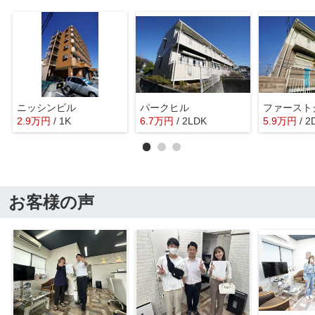
ニッシンビル
パークヒル
ファースト
2.9
万
円
/ 1K
6.7
万
円
/ 2LDK
5.9
万
円
/ 2
お客様の声