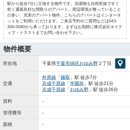
駅から徒歩7分に立地する物件です。洗濯物も自然乾燥ですぐ
乾く通風良好な間取りのアパート。周辺環境が整っていること
の多い、充実のアパート物件。こちらのアパートはインターネ
ットをご利用いただけます。ご来店予約やご質問などは043-
300-0080から承っております。まずはお気軽に株式会社ネイテ
ィブ・トラストまでお問い合わせ下さい。
物件概要
所在地
千葉県
千葉市緑区
おゆみ野
２丁目
外房線
「
鎌取
」駅 徒歩7分
交通
京成千原線
「
学園前
」駅 徒歩21分
京成千原線
「
おゆみ野
」駅 徒歩26分
賃料
-
管理費等
-
面積
-