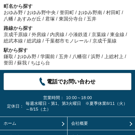
町名から探す
おゆみ野
/
おゆみ野中央
/
誉田町
/
おゆみ野南
/
村田町
/
八幡
/
あすみが丘
/
君塚
/
東国分寺台
/
五井
路線から探す
京成千原線
/
外房線
/
内房線
/
小湊鉄道
/
京葉線
/
東金線
/
総武本線
/
総武線
/
千葉都市モノレール
/
京成千葉線
駅から探す
鎌取
/
おゆみ野
/
学園前
/
五井
/
八幡宿
/
浜野
/
上総村上
/
誉田
/
蘇我
/
ちはら台
電話でお問い合わせ
営業時間：
10:00～18:00
毎週水曜日・第1、第3火曜日 ※夏季休業8/11（火）
定休日：
～8/15（土）
ホーム
会社概要