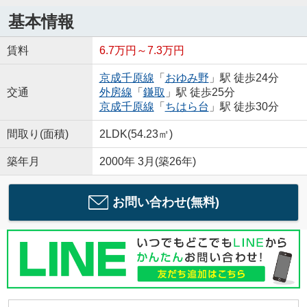
基本情報
賃料
6.7万円～7.3万円
京成千原線
「
おゆみ野
」駅 徒歩24分
交通
外房線
「
鎌取
」駅 徒歩25分
京成千原線
「
ちはら台
」駅 徒歩30分
間取り(面積)
2LDK(54.23㎡)
築年月
2000年 3月(築26年)
お問い合わせ(無料)