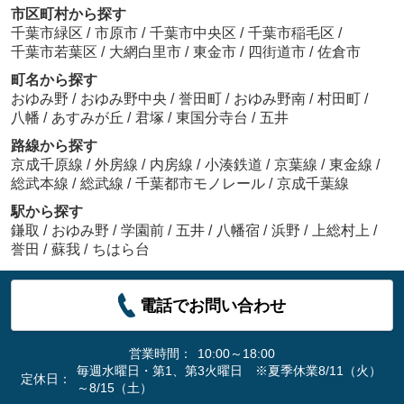
市区町村から探す
千葉市緑区
/
市原市
/
千葉市中央区
/
千葉市稲毛区
/
千葉市若葉区
/
大網白里市
/
東金市
/
四街道市
/
佐倉市
町名から探す
おゆみ野
/
おゆみ野中央
/
誉田町
/
おゆみ野南
/
村田町
/
八幡
/
あすみが丘
/
君塚
/
東国分寺台
/
五井
路線から探す
京成千原線
/
外房線
/
内房線
/
小湊鉄道
/
京葉線
/
東金線
/
総武本線
/
総武線
/
千葉都市モノレール
/
京成千葉線
駅から探す
鎌取
/
おゆみ野
/
学園前
/
五井
/
八幡宿
/
浜野
/
上総村上
/
誉田
/
蘇我
/
ちはら台
電話でお問い合わせ
営業時間：
10:00～18:00
毎週水曜日・第1、第3火曜日 ※夏季休業8/11（火）
定休日：
～8/15（土）