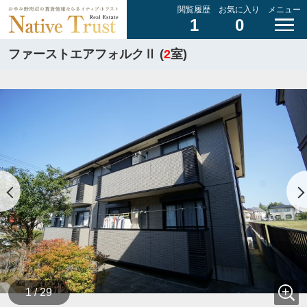
閲覧履歴
お気に入り
メニュー
1
0
ファーストエアフォルクⅡ (
2
室)
1 / 29