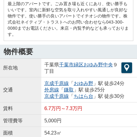
最上階のアパートです。ごみ置き場も近くにあり、使い勝手も
いいです。室内に新鮮な空気を取り入れやすい風通しが良好な
物件です。使い勝手の良いアパートでイチオシの物件です。株
式会社ネイティブ・トラストへのお問い合わせなら043-300-
0080までお電話ください。来店・内覧予約なども承っておりま
す。
物件概要
千葉県
千葉市緑区
おゆみ野中央
９
所在地
丁目
京成千原線
「
おゆみ野
」駅 徒歩24分
交通
外房線
「
鎌取
」駅 徒歩25分
京成千原線
「
ちはら台
」駅 徒歩30分
賃料
6.7万円～7.3万円
管理費等
5,000円
面積
54.23㎡