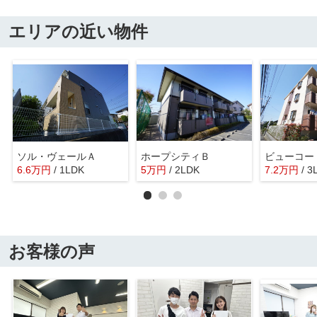
エリアの近い物件
ソル・ヴェールＡ
ホープシティＢ
ビューコー
6.6
万
円
/ 1LDK
5
万
円
/ 2LDK
7.2
万
円
/ 3
お客様の声