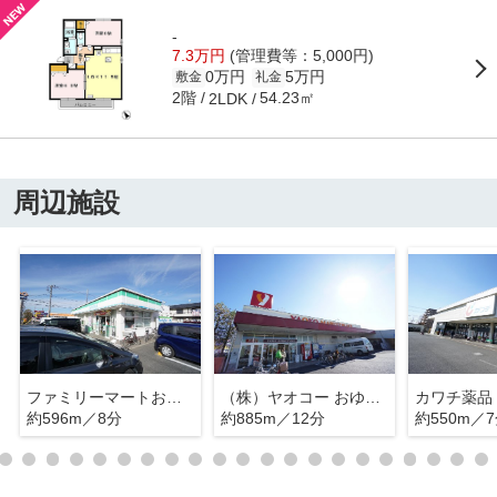
-
7.3万円
(管理費等：5,000円)
0万円
5万円
敷金
礼金
2階
54.23㎡
2LDK
周辺施設
ファミリーマートおゆみ野中央７丁目店
（株）ヤオコー おゆみ野店
カワチ薬品
約596m／8分
約885m／12分
約550m／