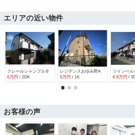
エリアの近い物件
クレールシャンブルＢ
レジデンスおゆみ野A
ツインベル
6
万
円
/ 2DK
5
万
円
/ 1K
6.8
万
円
/ 3
お客様の声