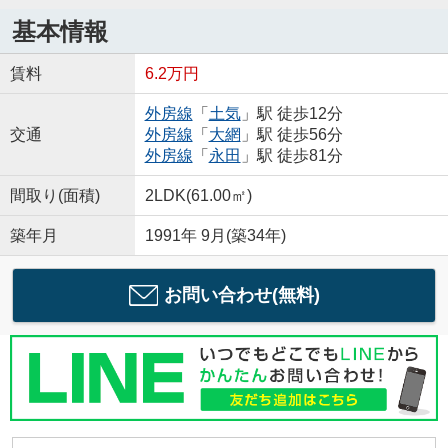
基本情報
賃料
6.2万円
外房線
「
土気
」駅 徒歩12分
交通
外房線
「
大網
」駅 徒歩56分
外房線
「
永田
」駅 徒歩81分
間取り(面積)
2LDK(61.00㎡)
築年月
1991年 9月(築34年)
お問い合わせ(無料)