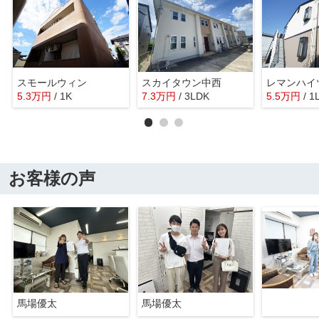
スモールウィン
スカイタウン中西
レマンハイ
5.3
万
円
/ 1K
7.3
万
円
/ 3LDK
5.5
万
円
/ 1
お客様の声
馬場優太
馬場優太