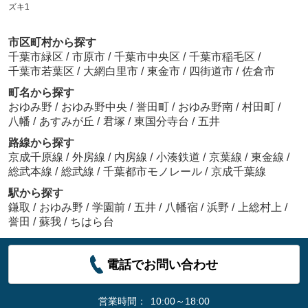
ズキ1
市区町村から探す
千葉市緑区
/
市原市
/
千葉市中央区
/
千葉市稲毛区
/
千葉市若葉区
/
大網白里市
/
東金市
/
四街道市
/
佐倉市
町名から探す
おゆみ野
/
おゆみ野中央
/
誉田町
/
おゆみ野南
/
村田町
/
八幡
/
あすみが丘
/
君塚
/
東国分寺台
/
五井
路線から探す
京成千原線
/
外房線
/
内房線
/
小湊鉄道
/
京葉線
/
東金線
/
総武本線
/
総武線
/
千葉都市モノレール
/
京成千葉線
駅から探す
鎌取
/
おゆみ野
/
学園前
/
五井
/
八幡宿
/
浜野
/
上総村上
/
誉田
/
蘇我
/
ちはら台
電話でお問い合わせ
営業時間：
10:00～18:00