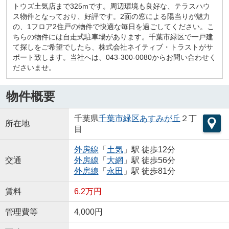
トウズ土気店まで325mです。周辺環境も良好な、テラスハウ
ス物件となっており、好評です。2面の窓による陽当りが魅力
の、1フロア2住戸の物件で快適な毎日を過ごしてください。こ
ちらの物件には自走式駐車場があります。千葉市緑区で一戸建
て探しをご希望でしたら、株式会社ネイティブ・トラストがサ
ポート致します。当社へは、043-300-0080からお問い合わせく
ださいませ。
物件概要
千葉県
千葉市緑区
あすみが丘
２丁
所在地
目
外房線
「
土気
」駅 徒歩12分
交通
外房線
「
大網
」駅 徒歩56分
外房線
「
永田
」駅 徒歩81分
賃料
6.2万円
管理費等
4,000円