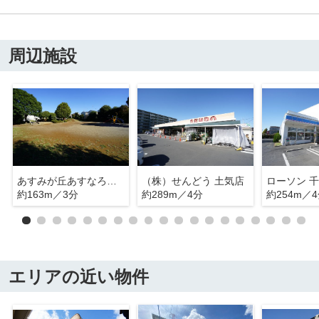
周辺施設
あすみが丘あすなろ公園
（株）せんどう 土気店
約163m／3分
約289m／4分
約254m／
エリアの近い物件