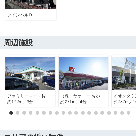
ツインベルＢ
周辺施設
ファミリーマートおゆみ野中央７丁目店
（株）ヤオコー おゆみ野店
約172m／3分
約271m／4分
約787m／1