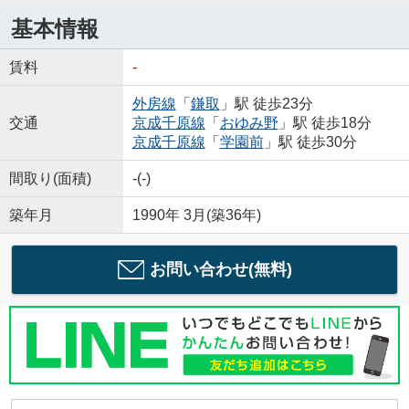
基本情報
賃料
-
外房線
「
鎌取
」駅 徒歩23分
交通
京成千原線
「
おゆみ野
」駅 徒歩18分
京成千原線
「
学園前
」駅 徒歩30分
間取り(面積)
-(-)
築年月
1990年 3月(築36年)
お問い合わせ(無料)