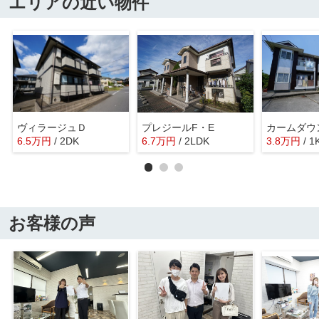
エリアの近い物件
ヴィラージュＤ
プレジールF・E
6.5
万
円
/ 2DK
6.7
万
円
/ 2LDK
3.8
万
円
/ 1
お客様の声