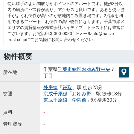
使い勝手のよい間取りがポイントのアパートです。徒歩3分以
内の場所にバス停があり、アクセスも良いです。あると使い勝
手がよく利便性が高いのが敷地内ごみ置き場です。2沿線を利
用できるアパート、利便性の高い物件になります。千葉市緑区
エリアの賃貸情報が株式会社ネイティブ・トラストには豊富に
ございます。お電話043-300-0080、Eメールinfo@native-
trust.co.jpにてお気軽にお問い合わせください。
物件概要
千葉県
千葉市緑区
おゆみ野中央
７
所在地
丁目
外房線
「
鎌取
」駅 徒歩23分
交通
京成千原線
「
おゆみ野
」駅 徒歩18分
京成千原線
「
学園前
」駅 徒歩30分
賃料
-
管理費等
-