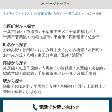
ページトップへ
ネイティブ・トラスト
>
(賃貸)地域から探す
>
千葉市緑区
>
ツインベルＢ
市区町村から探す
千葉市緑区
/
市原市
/
千葉市中央区
/
千葉市稲毛区
/
千葉市若葉区
/
大網白里市
/
東金市
/
四街道市
/
佐倉市
町名から探す
おゆみ野
/
誉田町
/
おゆみ野中央
/
おゆみ野南
/
村田町
/
あすみが丘
/
八幡
/
東国分寺台
/
五井
/
浜野町
路線から探す
外房線
/
京成千原線
/
内房線
/
小湊鉄道
/
京葉線
/
東金線
/
総武本線
/
総武線
/
千葉都市モノレール
/
京成千葉線
駅から探す
鎌取
/
おゆみ野
/
学園前
/
五井
/
八幡宿
/
浜野
/
上総村上
/
誉田
/
蘇我
/
ちはら台
電話でお問い合わせ