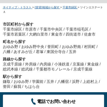
ネイティブ・トラスト
>
(賃貸)地域から探す
>
千葉市緑区
>
ツインエステート
Ａ
市区町村から探す
千葉市緑区
/
市原市
/
千葉市中央区
/
千葉市稲毛区
/
千葉市若葉区
/
大網白里市
/
東金市
/
四街道市
/
佐倉市
町名から探す
おゆみ野
/
おゆみ野中央
/
誉田町
/
おゆみ野南
/
村田町
/
八幡
/
あすみが丘
/
君塚
/
東国分寺台
/
五井
路線から探す
京成千原線
/
外房線
/
内房線
/
小湊鉄道
/
京葉線
/
東金線
/
総武本線
/
総武線
/
千葉都市モノレール
/
京成千葉線
駅から探す
鎌取
/
おゆみ野
/
学園前
/
五井
/
八幡宿
/
浜野
/
上総村上
/
誉田
/
蘇我
/
ちはら台
電話でお問い合わせ