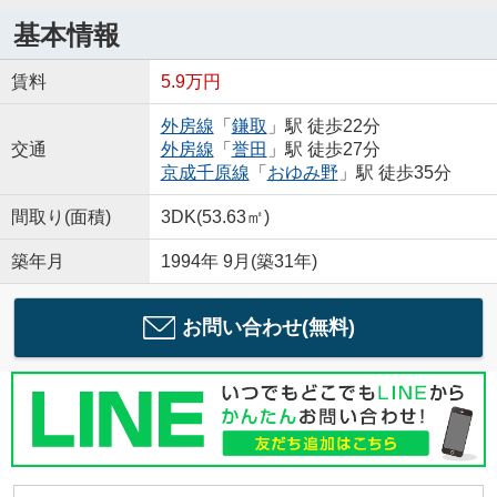
基本情報
賃料
5.9万円
外房線
「
鎌取
」駅 徒歩22分
交通
外房線
「
誉田
」駅 徒歩27分
京成千原線
「
おゆみ野
」駅 徒歩35分
間取り(面積)
3DK(53.63㎡)
築年月
1994年 9月(築31年)
お問い合わせ(無料)