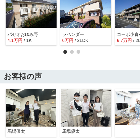
パセオおゆみ野
ラベンダー
コーポ小倉
4.1
万
円
/ 1K
6
万
円
/ 2LDK
6.7
万
円
/ 2
お客様の声
馬場優太
馬場優太