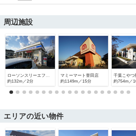
周辺施設
ローソンスリーエフ千葉おゆみ野５丁目店
マミーマート誉田店
千葉こやつ
約132m／2分
約1149m／15分
約754m／1
エリアの近い物件