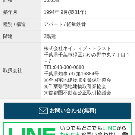
面積
53.63㎡
築年月
1994年 9月(築31年)
種別 / 構造
アパート / 軽量鉄骨
階建
2階建
株式会社ネイティブ・トラスト
千葉県千葉市緑区おゆみ野中央７丁目１
－7
TEL:043-300-0080
取扱会社
千葉県知事 (3) 第16884号
㈳全国宅地建物取引業保証協会
㈳千葉県宅地建物取引業協会
㈳首都圏不動産公正取引協議会
お問い合わせ(無料)