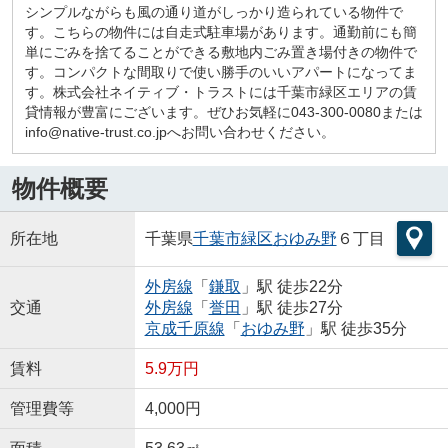
シンプルながらも風の通り道がしっかり造られている物件で
す。こちらの物件には自走式駐車場があります。通勤前にも簡
単にごみを捨てることができる敷地内ごみ置き場付きの物件で
す。コンパクトな間取りで使い勝手のいいアパートになってま
す。株式会社ネイティブ・トラストには千葉市緑区エリアの賃
貸情報が豊富にございます。ぜひお気軽に043-300-0080または
info@native-trust.co.jpへお問い合わせください。
物件概要
所在地
千葉県
千葉市緑区
おゆみ野
６丁目
外房線
「
鎌取
」駅 徒歩22分
交通
外房線
「
誉田
」駅 徒歩27分
京成千原線
「
おゆみ野
」駅 徒歩35分
賃料
5.9万円
管理費等
4,000円