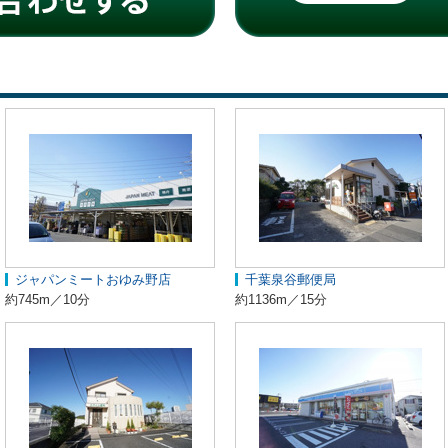
ジャパンミートおゆみ野店
千葉泉谷郵便局
約745m／10分
約1136m／15分