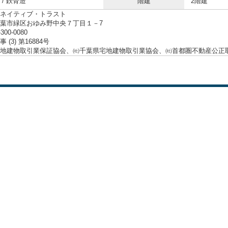
/ 鉄骨造
階建
2階建
ネイティブ・トラスト
葉市緑区おゆみ野中央７丁目１－7
-300-0080
 (3) 第16884号
地建物取引業保証協会、㈳千葉県宅地建物取引業協会、㈳首都圏不動産公正