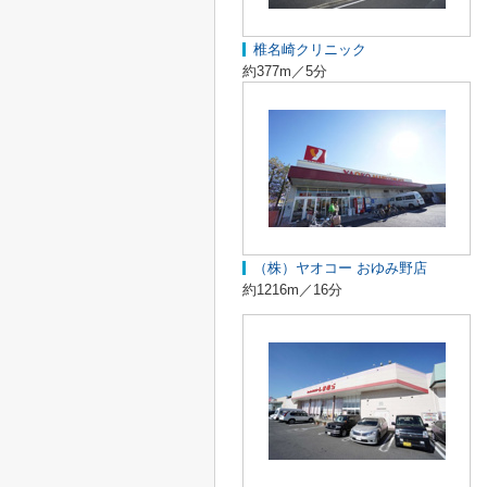
椎名崎クリニック
約377m／5分
（株）ヤオコー おゆみ野店
約1216m／16分