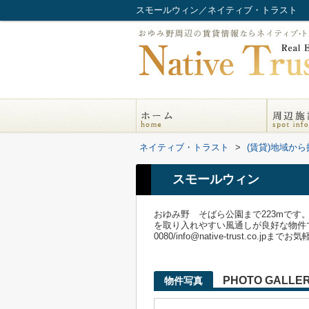
スモールウィン／ネイティブ・トラスト
ネイティブ・トラスト
>
(賃貸)地域から
スモールウィン
おゆみ野 そばら公園まで223mで
を取り入れやすい風通しが良好な物件で
0080/info@native-trust.co.j
PHOTO GALLE
物件写真