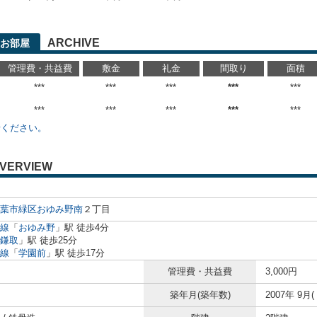
ARCHIVE
お部屋
管理費・共益費
敷金
礼金
間取り
面積
***
***
***
***
***
***
***
***
***
***
せください。
VERVIEW
葉市緑区
おゆみ野南
２丁目
線
「
おゆみ野
」駅 徒歩4分
鎌取
」駅 徒歩25分
線
「
学園前
」駅 徒歩17分
管理費・共益費
3,000円
築年月(築年数)
2007年 9月(