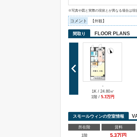
※写真や図と実際の現状とが異なる場合は現
コメント
【外観】
FLOOR PLANS
間取り
-
1K / 24.80㎡
1階 /
5.3万円
V
スモールウィンの空室情報
所在階
賃料
5.3万円
1階