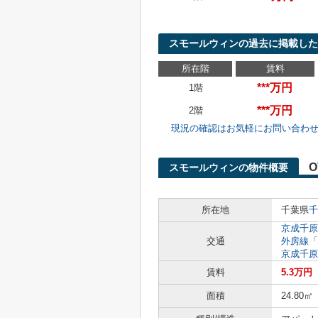
スモールウィンの過去に掲載した
所在階
賃料
***万円
1階
***万円
2階
現況の確認はお気軽にお問い合わ
O
スモールウィンの物件概要
所在地
千葉県
千
京成千原
交通
外房線
「
京成千原
賃料
5.3万円
面積
24.80㎡