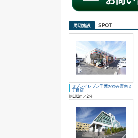
SPOT
周辺施設
セブンイレブン千葉おゆみ野南２
丁目店
約102m／2分