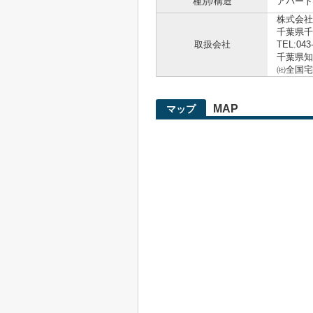
種別/構造
アパート 
株式会社
千葉県千
取扱会社
TEL:043
千葉県知事
㈳全国宅
MAP
マップ