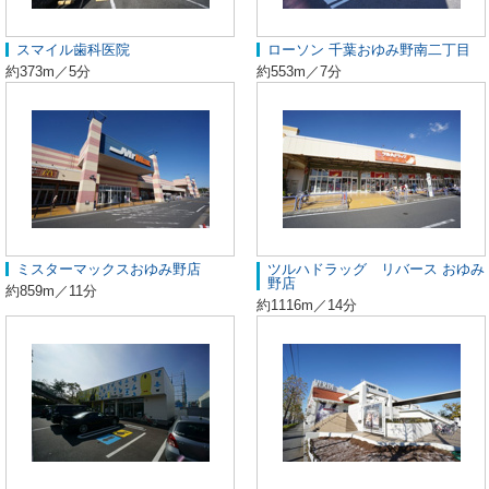
スマイル歯科医院
ローソン 千葉おゆみ野南二丁目
約373m／5分
約553m／7分
ミスターマックスおゆみ野店
ツルハドラッグ リバース おゆみ
野店
約859m／11分
約1116m／14分