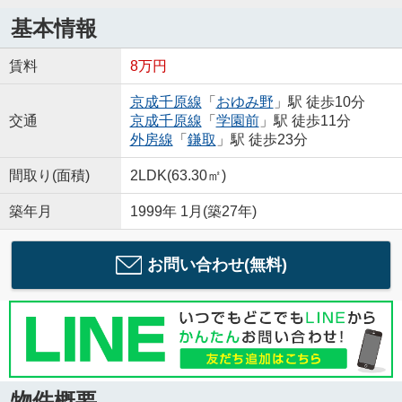
基本情報
賃料
8万円
京成千原線
「
おゆみ野
」駅 徒歩10分
交通
京成千原線
「
学園前
」駅 徒歩11分
外房線
「
鎌取
」駅 徒歩23分
間取り(面積)
2LDK(63.30㎡)
築年月
1999年 1月(築27年)
お問い合わせ(無料)
物件概要