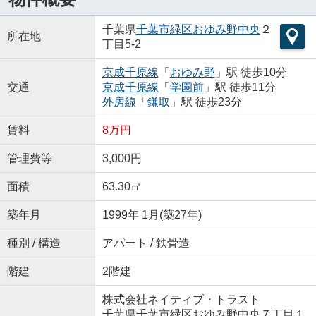
千葉県
千葉市緑区
おゆみ野中央
２
所在地
丁目5-2
京成千原線
「
おゆみ野
」駅 徒歩10分
交通
京成千原線
「
学園前
」駅 徒歩11分
外房線
「
鎌取
」駅 徒歩23分
賃料
8万円
管理費等
3,000円
面積
63.30㎡
築年月
1999年 1月(築27年)
種別 / 構造
アパート / 鉄骨造
階建
2階建
株式会社ネイティブ・トラスト
千葉県千葉市緑区おゆみ野中央７丁目１