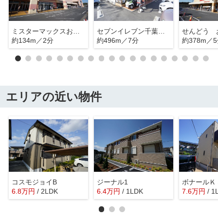
ミスターマックスおゆみ野店
セブンイレブン千葉おゆみ野南２丁目店
せんどう 
約134m／2分
約496m／7分
約378m／
エリアの近い物件
コスモジョイB
ジーナル1
ボナールＫ
6.8
万
円
/ 2LDK
6.4
万
円
/ 1LDK
7.6
万
円
/ 1