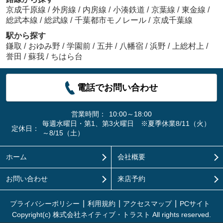
京成千原線
/
外房線
/
内房線
/
小湊鉄道
/
京葉線
/
東金線
/
総武本線
/
総武線
/
千葉都市モノレール
/
京成千葉線
駅から探す
鎌取
/
おゆみ野
/
学園前
/
五井
/
八幡宿
/
浜野
/
上総村上
/
誉田
/
蘇我
/
ちはら台
電話でお問い合わせ
営業時間：
10:00～18:00
毎週水曜日・第1、第3火曜日 ※夏季休業8/11（火）
定休日：
～8/15（土）
ホーム
会社概要
お問い合わせ
来店予約
プライバシーポリシー
利用規約
アクセスマップ
PCサイト
Copyright(c) 株式会社ネイティブ・トラスト All rights reserved.