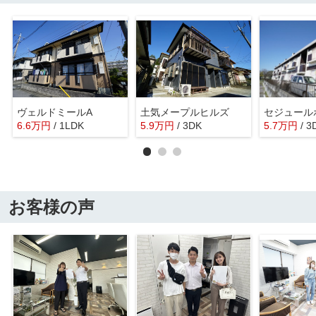
ヴェルドミールA
土気メープルヒルズ
セジュール
6.6
万
円
/ 1LDK
5.9
万
円
/ 3DK
5.7
万
円
/ 3
お客様の声