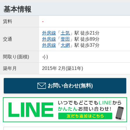
基本情報
賃料
-
外房線
「
土気
」駅 徒歩21分
交通
外房線
「
誉田
」駅 徒歩89分
外房線
「
大網
」駅 徒歩37分
間取り(面積)
-(-)
築年月
2015年 2月(築11年)
お問い合わせ(無料)