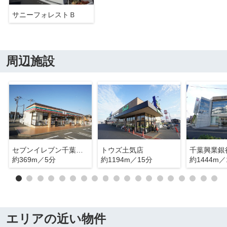
サニーフォレストＢ
周辺施設
セブンイレブン千葉あすみが丘東店
トウズ土気店
約369m／5分
約1194m／15分
約1444m／
エリアの近い物件