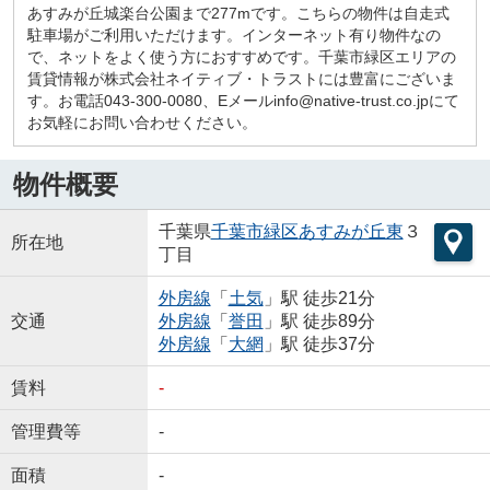
あすみが丘城楽台公園まで277mです。こちらの物件は自走式
駐車場がご利用いただけます。インターネット有り物件なの
で、ネットをよく使う方におすすめです。千葉市緑区エリアの
賃貸情報が株式会社ネイティブ・トラストには豊富にございま
す。お電話043-300-0080、Eメールinfo@native-trust.co.jpにて
お気軽にお問い合わせください。
物件概要
千葉県
千葉市緑区
あすみが丘東
３
所在地
丁目
外房線
「
土気
」駅 徒歩21分
交通
外房線
「
誉田
」駅 徒歩89分
外房線
「
大網
」駅 徒歩37分
賃料
-
管理費等
-
面積
-