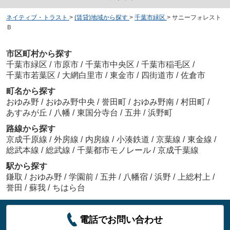
ネイティブ・トラスト
>
(賃貸)地域から探す
>
千葉市緑区
>
サニーフォレスト
Ｂ
市区町村から探す
千葉市緑区
/
市原市
/
千葉市中央区
/
千葉市稲毛区
/
千葉市若葉区
/
大網白里市
/
東金市
/
四街道市
/
佐倉市
町名から探す
おゆみ野
/
おゆみ野中央
/
誉田町
/
おゆみ野南
/
村田町
/
あすみが丘
/
八幡
/
東国分寺台
/
五井
/
浜野町
路線から探す
京成千原線
/
外房線
/
内房線
/
小湊鉄道
/
京葉線
/
東金線
/
総武本線
/
総武線
/
千葉都市モノレール
/
京成千葉線
駅から探す
鎌取
/
おゆみ野
/
学園前
/
五井
/
八幡宿
/
浜野
/
上総村上
/
誉田
/
蘇我
/
ちはら台
電話でお問い合わせ