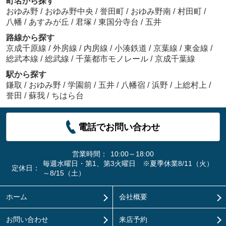
町名から探す
おゆみ野
/
おゆみ野中央
/
誉田町
/
おゆみ野南
/
村田町
/
八幡
/
あすみが丘
/
君塚
/
東国分寺台
/
五井
路線から探す
京成千原線
/
外房線
/
内房線
/
小湊鉄道
/
京葉線
/
東金線
/
総武本線
/
総武線
/
千葉都市モノレール
/
京成千葉線
駅から探す
鎌取
/
おゆみ野
/
学園前
/
五井
/
八幡宿
/
浜野
/
上総村上
/
誉田
/
蘇我
/
ちはら台
電話でお問い合わせ
営業時間：
10:00～18:00
毎週水曜日・第1、第3火曜日 ※夏季休業8/11（火）
定休日：
～8/15（土）
ホーム
会社概要
お問い合わせ
来店予約