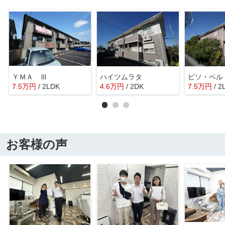
ＹＭＡ Ⅲ
ハイツムラタ
ピソ・ベル
7.5
万
円
/ 2LDK
4.6
万
円
/ 2DK
7.5
万
円
/ 2
お客様の声