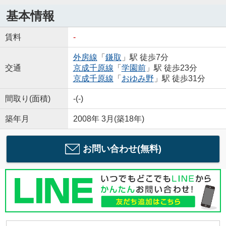
基本情報
賃料
-
外房線
「
鎌取
」駅 徒歩7分
交通
京成千原線
「
学園前
」駅 徒歩23分
京成千原線
「
おゆみ野
」駅 徒歩31分
間取り(面積)
-(-)
築年月
2008年 3月(築18年)
お問い合わせ(無料)