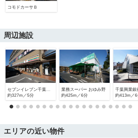
コモドカーサＢ
周辺施設
セブンイレブン千葉鎌取駅前店
業務スーパー おゆみ野
千葉興業銀
約327m／5分
約425m／6分
約413m／
エリアの近い物件