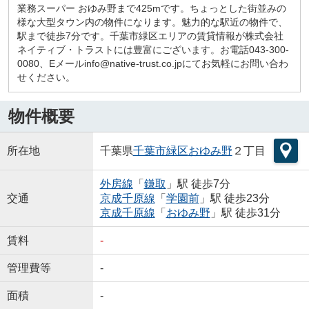
業務スーパー おゆみ野まで425mです。ちょっとした街並みの
様な大型タウン内の物件になります。魅力的な駅近の物件で、
駅まで徒歩7分です。千葉市緑区エリアの賃貸情報が株式会社
ネイティブ・トラストには豊富にございます。お電話043-300-
0080、Eメールinfo@native-trust.co.jpにてお気軽にお問い合わ
せください。
物件概要
所在地
千葉県
千葉市緑区
おゆみ野
２丁目
外房線
「
鎌取
」駅 徒歩7分
交通
京成千原線
「
学園前
」駅 徒歩23分
京成千原線
「
おゆみ野
」駅 徒歩31分
賃料
-
管理費等
-
面積
-