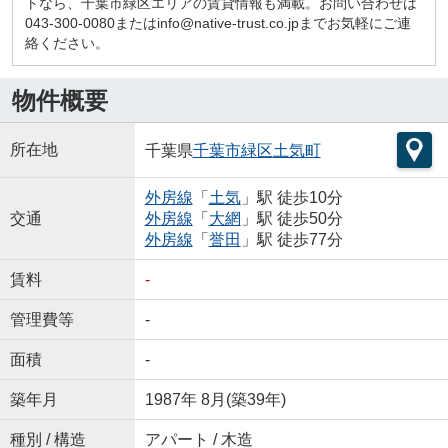
トなら、千葉市緑区エリアの賃貸情報も満載。お問い合わせは
043-300-0080またはinfo@native-trust.co.jpまでお気軽にご連
絡ください。
物件概要
所在地
千葉県
千葉市緑区
土気町
外房線
「
土気
」駅 徒歩10分
交通
外房線
「
大網
」駅 徒歩50分
外房線
「
誉田
」駅 徒歩77分
賃料
-
管理費等
-
面積
-
築年月
1987年 8月(築39年)
種別 / 構造
アパート / 木造