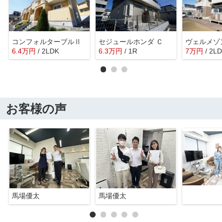
コンフォルターブルⅡ
セジュールホンダ Ｃ
6.4
万
円
/ 2LDK
6.3
万
円
/ 1R
7
万
円
/ 2L
お客様の声
馬場優太
馬場優太