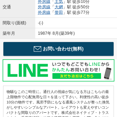
外房線
「
土気
」駅 徒歩10分
交通
外房線
「
大網
」駅 徒歩50分
外房線
「
誉田
」駅 徒歩77分
間取り(面積)
-(-)
築年月
1987年 8月(築39年)
お問い合わせ(無料)
物騒なこのご時世に。通行人の視線が気になる方はこちらの最
上階物件で心配無用な日々を送って下さい。利便性の高い徒歩
10分の物件です。風邪予防にもなる通風システムが整った換気
がしやすいシンプルなアパート。レイアウトも変えやすいコン
パクトな間取りのアパートです。株式会社ネイティブ・トラス