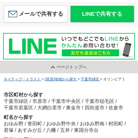
メールで共有する
LINEで共有する
ページトップへ
ネイティブ・トラスト
>
(賃貸)地域から探す
>
千葉市緑区
>
オリンピア１
市区町村から探す
千葉市緑区
/
市原市
/
千葉市中央区
/
千葉市稲毛区
/
千葉市若葉区
/
大網白里市
/
東金市
/
四街道市
/
佐倉市
町名から探す
おゆみ野
/
誉田町
/
おゆみ野中央
/
おゆみ野南
/
村田町
/
君塚
/
あすみが丘
/
八幡
/
五井
/
東国分寺台