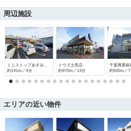
周辺施設
ミニストップあすみが丘東店
トウズ土気店
約191m／3分
約970m／13分
約500m／
エリアの近い物件