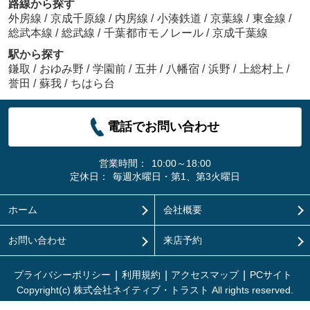
路線から探す
外房線
/
京成千原線
/
内房線
/
小湊鉄道
/
京葉線
/
東金線
/
総武本線
/
総武線
/
千葉都市モノレール
/
京成千葉線
駅から探す
鎌取
/
おゆみ野
/
学園前
/
五井
/
八幡宿
/
浜野
/
上総村上
/
誉田
/
蘇我
/
ちはら台
電話でお問い合わせ
営業時間：
10:00～18:00
定休日：
毎週水曜日・第1、第3火曜日
ホーム
会社概要
お問い合わせ
来店予約
プライバシーポリシー
利用規約
アクセスマップ
PCサイト
Copyright(c) 株式会社ネイティブ・トラスト All rights reserved.