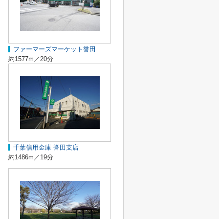
ファーマーズマーケット誉田
約1577m／20分
千葉信用金庫 誉田支店
約1486m／19分