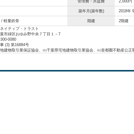
管理費・共益費
2,000円
築年月(築年数)
2018年 
 / 軽量鉄骨
階建
2階建
ネイティブ・トラスト
葉市緑区おゆみ野中央７丁目１－7
-300-0080
 (3) 第16884号
地建物取引業保証協会、㈳千葉県宅地建物取引業協会、㈳首都圏不動産公正