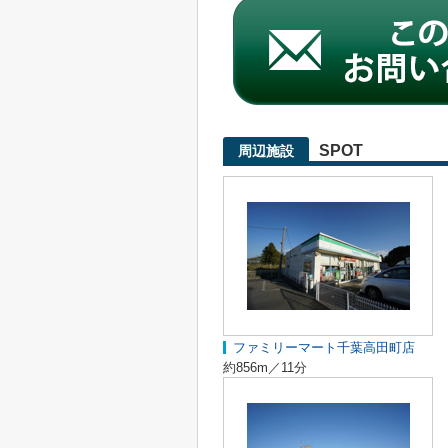
SPOT
周辺施設
ファミリーマート千葉高田町店
約856m／11分