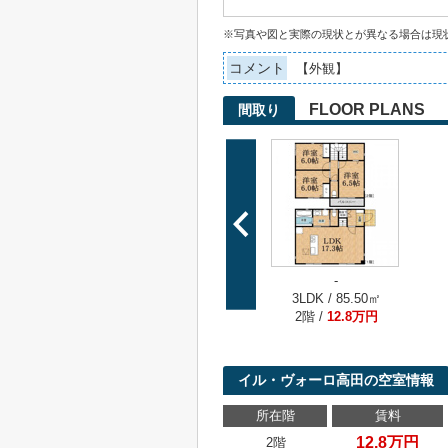
※写真や図と実際の現状とが異なる場合は現
コメント
【外観】
FLOOR PLANS
間取り
-
3LDK / 85.50㎡
2階 /
12.8万円
イル・ヴォーロ高田の空室情報
所在階
賃料
12.8万円
2階