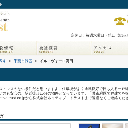
ト
定休日：毎週水曜日・第1、第3火曜
探す
>
千葉市緑区
>
イル・ヴォーロ高田
ストレスのない条件だと思いますよ。住環境がよく通風良好で日も入る一戸
い方も安心の、駅近徒歩15分の物件となっています。千葉市緑区で戸建てを
tive-trust.co.jpから株式会社ネイティブ・トラストまで遠慮なくご連絡くだ
RY