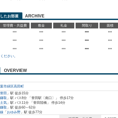
ARCHIVE
したお部屋
管理費・共益費
敷金
礼金
間取り
面積
***
***
***
***
***
***
***
***
***
***
***
***
***
***
***
せください。
OVERVIEW
葉市緑区
高田町
誉田
」駅 徒歩15分
鎌取
」駅 バス8分 「誉田駅〔南口〕」 停歩17分
土気
」駅 バス11分 「誉田陸橋」 停歩14分
鎌取
」駅 徒歩60～62分
線
「
おゆみ野
」駅 徒歩77分