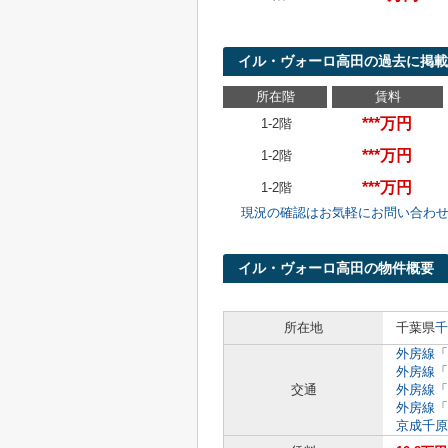
イル・ヴォーロ高田の過去に掲載
所在階
賃料
***万円
1-2階
***万円
1-2階
***万円
1-2階
現況の確認はお気軽にお問い合わ
イル・ヴォーロ高田の物件概要
所在地
千葉県
千
外房線
「
外房線
「
交通
外房線
「
外房線
「
京成千原