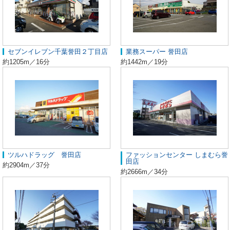
セブンイレブン千葉誉田２丁目店
業務スーパー 誉田店
約1205m／16分
約1442m／19分
ツルハドラッグ 誉田店
ファッションセンター しまむら誉
田店
約2904m／37分
約2666m／34分