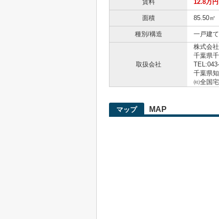
賃料
12.8万円
面積
85.50㎡
種別/構造
一戸建て
株式会社
千葉県千
取扱会社
TEL:043
千葉県知事
㈳全国宅
MAP
マップ