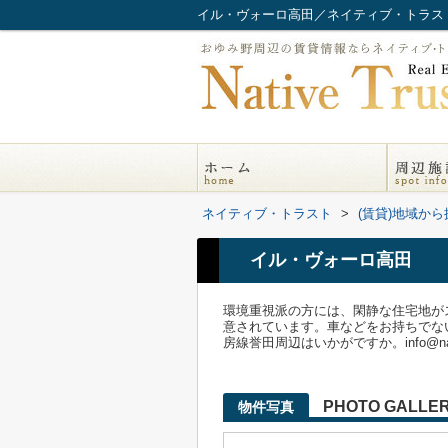
イル・ヴォーロ高田／ネイティブ・トラス
ネイティブ・トラスト
>
(賃貸)地域から
イル・ヴォーロ高田
環境重視派の方には、閑静な住宅地が
意されています。車などをお持ちでな
房線誉田周辺はいかがですか。info@na
PHOTO GALLE
物件写真