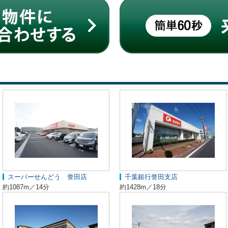
スーパーせんどう 誉田店
千葉銀行誉田支店
約1087m／14分
約1428m／18分