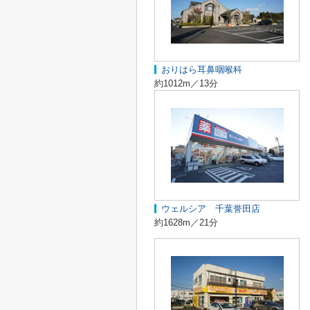
おりはら耳鼻咽喉科
約1012m／13分
ウェルシア 千葉誉田店
約1628m／21分