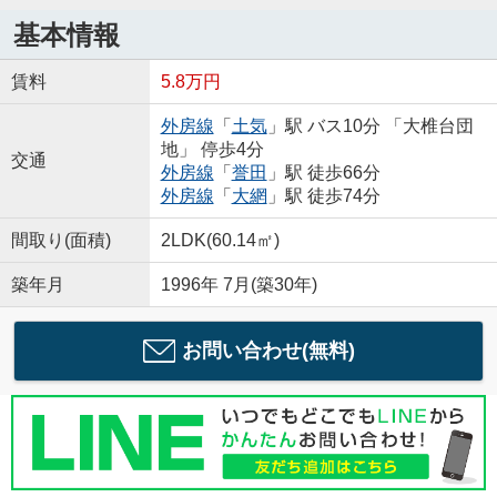
基本情報
賃料
5.8万円
外房線
「
土気
」駅 バス10分 「大椎台団
地」 停歩4分
交通
外房線
「
誉田
」駅 徒歩66分
外房線
「
大網
」駅 徒歩74分
間取り(面積)
2LDK(60.14㎡)
築年月
1996年 7月(築30年)
お問い合わせ(無料)