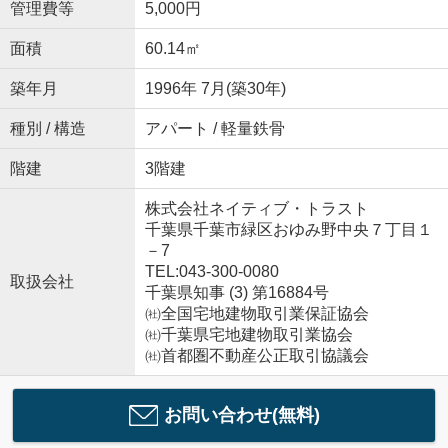
管理費等
5,000円
面積
60.14㎡
築年月
1996年 7月(築30年)
種別 / 構造
アパート / 軽量鉄骨
階建
3階建
株式会社ネイティブ・トラスト
千葉県千葉市緑区おゆみ野中央７丁目１
－7
TEL:043-300-0080
取扱会社
千葉県知事 (3) 第16884号
㈳全国宅地建物取引業保証協会
㈳千葉県宅地建物取引業協会
㈳首都圏不動産公正取引協議会
お問い合わせ(無料)