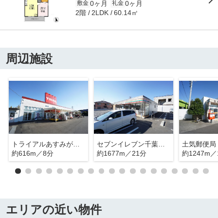
0ヶ月
0ヶ月
敷金
礼金
2階
60.14㎡
2LDK
周辺施設
トライアルあすみが丘店
セブンイレブン千葉あすみが丘1丁目店
土気郵便局
約616m／8分
約1677m／21分
約1247m／
エリアの近い物件