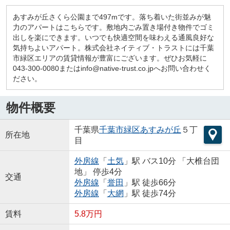
あすみが丘さくら公園まで497mです。落ち着いた街並みが魅
力のアパートはこちらです。敷地内ごみ置き場付き物件でゴミ
出しを楽にできます。いつでも快適空間を味わえる通風良好な
気持ちよいアパート。株式会社ネイティブ・トラストには千葉
市緑区エリアの賃貸情報が豊富にございます。ぜひお気軽に
043-300-0080またはinfo@native-trust.co.jpへお問い合わせく
ださい。
物件概要
千葉県
千葉市緑区
あすみが丘
５丁
所在地
目
外房線
「
土気
」駅 バス10分 「大椎台団
地」 停歩4分
交通
外房線
「
誉田
」駅 徒歩66分
外房線
「
大網
」駅 徒歩74分
賃料
5.8万円