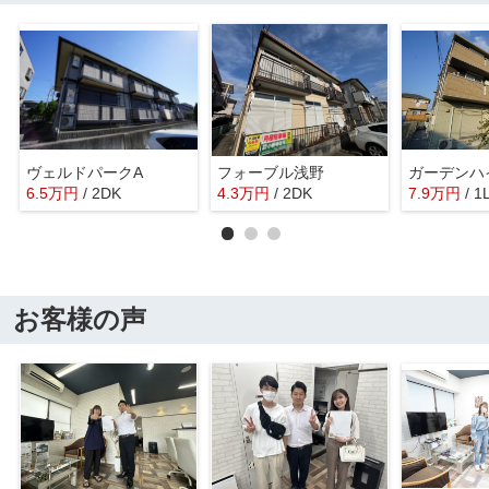
ヴェルドパークA
フォーブル浅野
6.5
万
円
/ 2DK
4.3
万
円
/ 2DK
7.9
万
円
/ 1
お客様の声