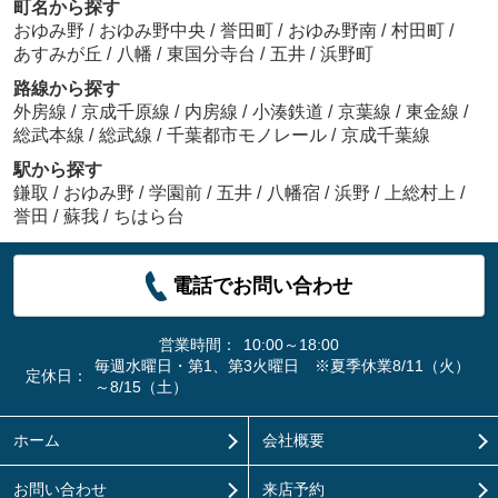
町名から探す
おゆみ野
/
おゆみ野中央
/
誉田町
/
おゆみ野南
/
村田町
/
あすみが丘
/
八幡
/
東国分寺台
/
五井
/
浜野町
路線から探す
外房線
/
京成千原線
/
内房線
/
小湊鉄道
/
京葉線
/
東金線
/
総武本線
/
総武線
/
千葉都市モノレール
/
京成千葉線
駅から探す
鎌取
/
おゆみ野
/
学園前
/
五井
/
八幡宿
/
浜野
/
上総村上
/
誉田
/
蘇我
/
ちはら台
電話でお問い合わせ
営業時間：
10:00～18:00
毎週水曜日・第1、第3火曜日 ※夏季休業8/11（火）
定休日：
～8/15（土）
ホーム
会社概要
お問い合わせ
来店予約