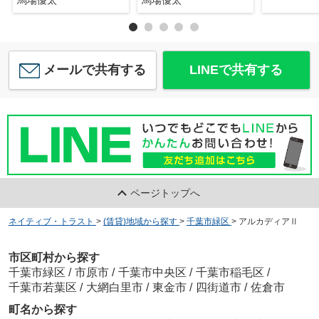
馬場優太
馬場優太
メールで共有する
LINEで共有する
ページトップへ
ネイティブ・トラスト
>
(賃貸)地域から探す
>
千葉市緑区
>
アルカディアⅡ
市区町村から探す
千葉市緑区
/
市原市
/
千葉市中央区
/
千葉市稲毛区
/
千葉市若葉区
/
大網白里市
/
東金市
/
四街道市
/
佐倉市
町名から探す