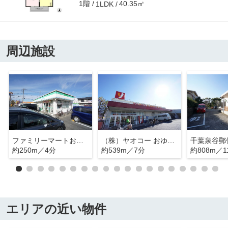
1階
40.35㎡
1LDK
周辺施設
ファミリーマートおゆみ野中央７丁目店
（株）ヤオコー おゆみ野店
千葉泉谷郵
約250m／4分
約539m／7分
約808m／1
エリアの近い物件