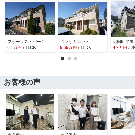
フォーリストパーク
ペンサミエント
辺田町平屋
6.1
万
円
/ 1LDK
5.65
万
円
/ 1LDK
4.9
万
円
/ 2
お客様の声