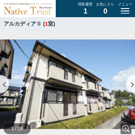
閲覧履歴
お気に入り
メニュー
1
0
アルカディアⅡ (
1
室)
1 / 29