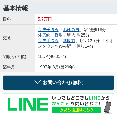
基本情報
賃料
5.7万円
京成千原線
「
おゆみ野
」駅 徒歩18分
外房線
「
鎌取
」駅 徒歩25分
交通
京成千原線
「
学園前
」駅 バス7分 「イオ
ンタウンおゆみ野」 停歩14分
間取り(面積)
1LDK(40.35㎡)
築年月
1997年 3月(築29年)
お問い合わせ(無料)