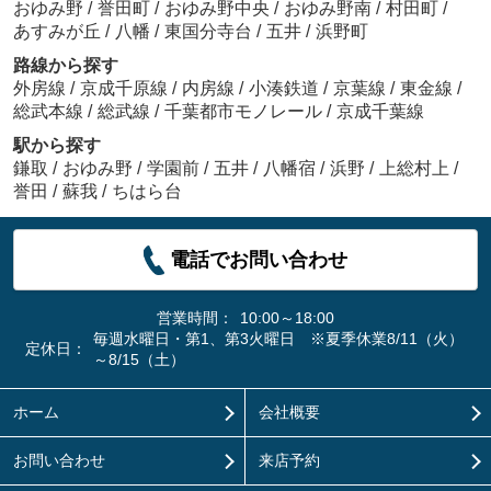
おゆみ野
/
誉田町
/
おゆみ野中央
/
おゆみ野南
/
村田町
/
あすみが丘
/
八幡
/
東国分寺台
/
五井
/
浜野町
路線から探す
外房線
/
京成千原線
/
内房線
/
小湊鉄道
/
京葉線
/
東金線
/
総武本線
/
総武線
/
千葉都市モノレール
/
京成千葉線
駅から探す
鎌取
/
おゆみ野
/
学園前
/
五井
/
八幡宿
/
浜野
/
上総村上
/
誉田
/
蘇我
/
ちはら台
電話でお問い合わせ
営業時間：
10:00～18:00
毎週水曜日・第1、第3火曜日 ※夏季休業8/11（火）
定休日：
～8/15（土）
ホーム
会社概要
お問い合わせ
来店予約