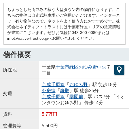
ちょっとした街並みの様な大型タウン内の物件になります。こ
ちらの物件は自走式駐車場がご利用いただけます。インターネ
ット有り物件なので、ネットをよく使う方におすすめです。株
式会社ネイティブ・トラストには千葉市緑区エリアの賃貸情報
が豊富にございます。ぜひお気軽に043-300-0080または
info@native-trust.co.jpへお問い合わせください。
物件概要
千葉県
千葉市緑区
おゆみ野中央
７
所在地
丁目
京成千原線
「
おゆみ野
」駅 徒歩18分
外房線
「
鎌取
」駅 徒歩25分
交通
京成千原線
「
学園前
」駅 バス7分 「イオ
ンタウンおゆみ野」 停歩14分
賃料
5.7万円
管理費等
5,500円