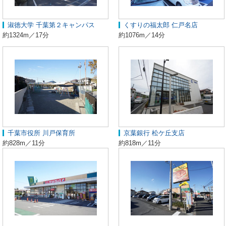
淑徳大学 千葉第２キャンパス
くすりの福太郎 仁戸名店
約1324m／17分
約1076m／14分
千葉市役所 川戸保育所
京葉銀行 松ケ丘支店
約828m／11分
約818m／11分