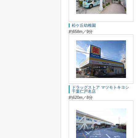
松ケ丘幼稚園
約658m／9分
ドラッグストア マツモトキヨシ
千葉仁戸名店
約620m／8分