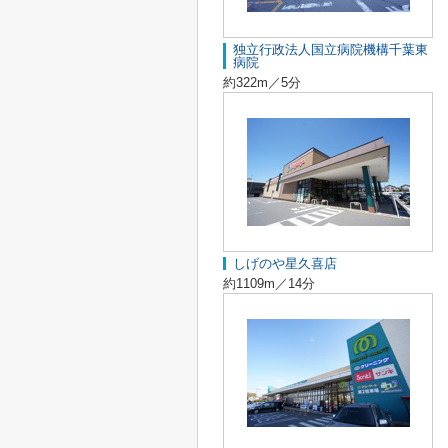
独立行政法人国立病院機構千葉東
病院
約322m／5分
しげのや星久喜店
約1109m／14分