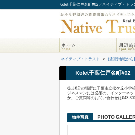
Kolet千葉仁戸名町#02／ネイティブ・トラ
ネイティブ・トラスト
>
(賃貸)地域から
Kolet千葉仁戸名町#02
徒歩8分の場所に千葉市立松ケ丘小学
ジネスマンには必須の、インターネッ
か。ご質問等のお問い合わせは043-3
PHOTO GALLE
物件写真