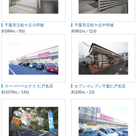
千葉市立松ケ丘小学校
千葉市立松ケ丘中学校
約584m／8分
約861m／11分
スーパーベルクス 仁戸名店
セブンイレブン千葉仁戸名店
約1076m／14分
約105m／2分