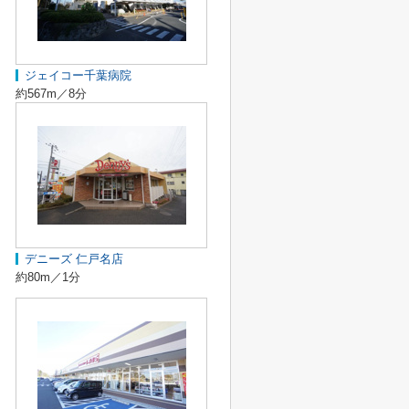
ジェイコー千葉病院
約567m／8分
デニーズ 仁戸名店
約80m／1分