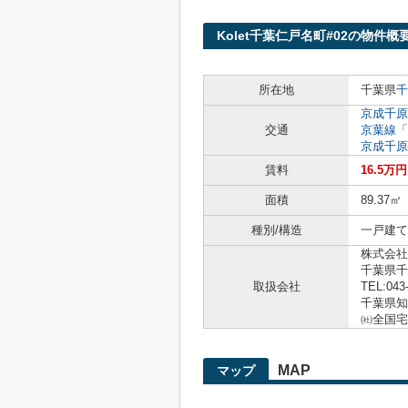
Kolet千葉仁戸名町#02の物件概
所在地
千葉県
千
京成千原
交通
京葉線
「
京成千原
賃料
16.5万円
面積
89.37㎡
種別/構造
一戸建て 
株式会社
千葉県千
取扱会社
TEL:043
千葉県知事
㈳全国宅
MAP
マップ