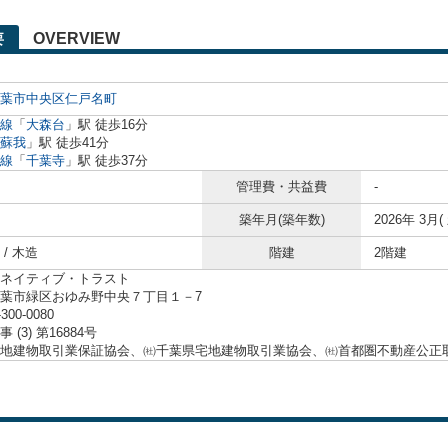
OVERVIEW
要
葉市中央区
仁戸名町
線
「
大森台
」駅 徒歩16分
蘇我
」駅 徒歩41分
線
「
千葉寺
」駅 徒歩37分
管理費・共益費
-
築年月(築年数)
2026年 3月(
/ 木造
階建
2階建
ネイティブ・トラスト
葉市緑区おゆみ野中央７丁目１－7
-300-0080
 (3) 第16884号
地建物取引業保証協会、㈳千葉県宅地建物取引業協会、㈳首都圏不動産公正