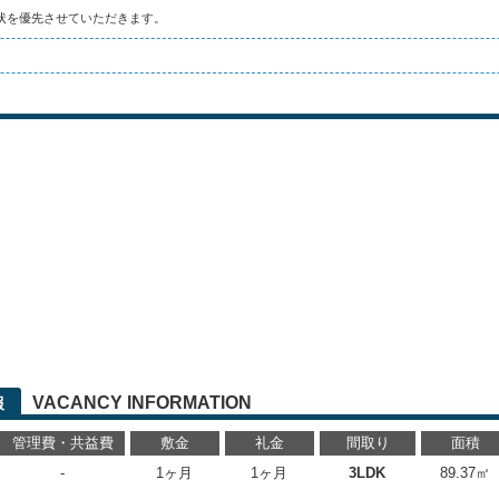
状を優先させていただきます。
VACANCY INFORMATION
報
管理費・共益費
敷金
礼金
間取り
面積
-
1ヶ月
1ヶ月
3LDK
89.37㎡