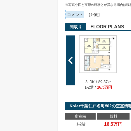
※写真や図と実際の現状とが異なる場合は現
コメント
【外観】
FLOOR PLANS
間取り
-
3LDK / 89.37㎡
1-2階 /
16.5万円
Kolet千葉仁戸名町#02の空室情
所在階
賃料
16.5万円
1-2階