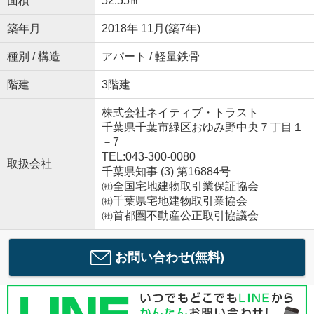
面積
52.55㎡
築年月
2018年 11月(築7年)
種別 / 構造
アパート / 軽量鉄骨
階建
3階建
株式会社ネイティブ・トラスト
千葉県千葉市緑区おゆみ野中央７丁目１
－7
TEL:043-300-0080
取扱会社
千葉県知事 (3) 第16884号
㈳全国宅地建物取引業保証協会
㈳千葉県宅地建物取引業協会
㈳首都圏不動産公正取引協議会
お問い合わせ(無料)