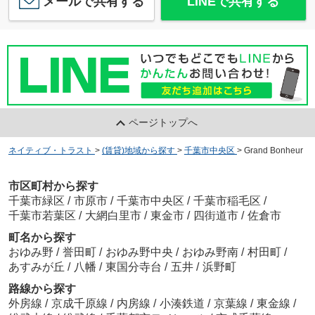
メールで共有する
LINEで共有する
ページトップへ
ネイティブ・トラスト
>
(賃貸)地域から探す
>
千葉市中央区
>
Grand Bonheur
市区町村から探す
千葉市緑区
/
市原市
/
千葉市中央区
/
千葉市稲毛区
/
千葉市若葉区
/
大網白里市
/
東金市
/
四街道市
/
佐倉市
町名から探す
おゆみ野
/
誉田町
/
おゆみ野中央
/
おゆみ野南
/
村田町
/
あすみが丘
/
八幡
/
東国分寺台
/
五井
/
浜野町
路線から探す
外房線
/
京成千原線
/
内房線
/
小湊鉄道
/
京葉線
/
東金線
/