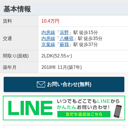
基本情報
賃料
10.4万円
内房線
「
浜野
」駅 徒歩15分
交通
内房線
「
八幡宿
」駅 徒歩35分
京葉線
「
蘇我
」駅 徒歩37分
間取り(面積)
2LDK(52.55㎡)
築年月
2018年 11月(築7年)
お問い合わせ(無料)