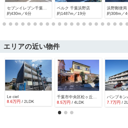
セブンイレブン千葉浜野西店
ベルク 千葉浜野店
浜野郵便局
約430m／6分
約1487m／19分
約308m／
エリアの近い物件
Le ciel
千葉市中央区松ヶ丘町貸家
パンプキン
8.6
万
円
/ 2LDK
8.5
万
円
/ 4LDK
7.7
万
円
/ 2