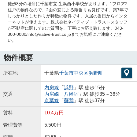
徒歩8分の場所に千葉市立 生浜西小学校があります。1フロア2
住戸の物件なので、2面の窓による陽当りも良好です。築7年で
しっかりとした作りが特徴の物件です。入居の当日からインタ
ーネットが使えます。株式会社ネイティブ・トラストスタッフ
が不動産に関してのご質問を、丁寧にお応え致します。043-
300-0080/info@native-trust.co.jpまでお気軽にご連絡くださ
い。
物件概要
所在地
千葉県
千葉市中央区
浜野町
内房線
「
浜野
」駅 徒歩15分
交通
内房線
「
八幡宿
」駅 徒歩35～36分
京葉線
「
蘇我
」駅 徒歩37分
賃料
10.4万円
管理費等
5,500円