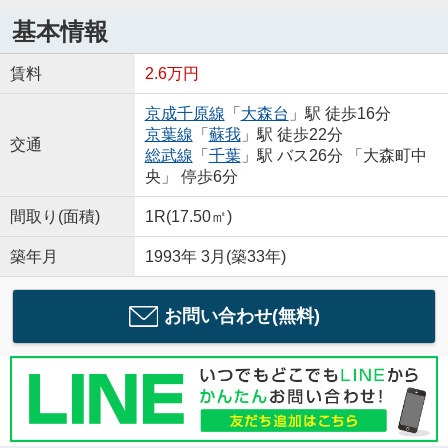
基本情報
賃料
2.6万円
京成千原線
「
大森台
」駅 徒歩16分
京葉線
「
蘇我
」駅 徒歩22分
交通
総武線
「
千葉
」駅 バス26分 「大森町中
央」 停歩6分
間取り(面積)
1R(17.50㎡)
築年月
1993年 3月(築33年)
お問い合わせ(無料)