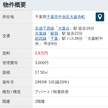
物件概要
所在地
千葉県
千葉市中央区
大巌寺町
京成千原線
「
大森台
」駅 徒歩16分
京葉線
「
蘇我
」駅 徒歩22分
交通
総武線
「
千葉
」駅 バス26分 「大森町中
央」 停歩6分
賃料
2.6万円
管理費等
3,000円
面積
17.50㎡
築年月
1993年 3月(築33年)
種別 / 構造
アパート / 軽量鉄骨
階建
2階建