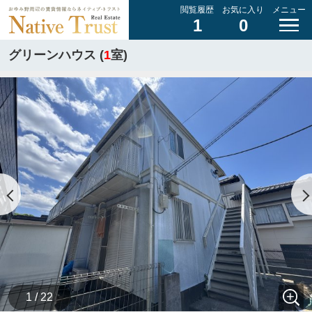
閲覧履歴
お気に入り
メニュー
1
0
グリーンハウス (
1
室)
1 / 22