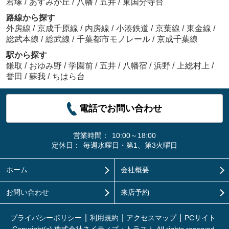
君塚
/
あすみが丘
/
八幡
/
五井
/
東国分寺台
路線から探す
外房線
/
京成千原線
/
内房線
/
小湊鉄道
/
京葉線
/
東金線
/
総武本線
/
総武線
/
千葉都市モノレール
/
京成千葉線
駅から探す
鎌取
/
おゆみ野
/
学園前
/
五井
/
八幡宿
/
浜野
/
上総村上
/
誉田
/
蘇我
/
ちはら台
電話でお問い合わせ
営業時間：
10:00～18:00
定休日：
毎週水曜日・第1、第3火曜日
ホーム
会社概要
お問い合わせ
来店予約
プライバシーポリシー
利用規約
アクセスマップ
PCサイト
Copyright(c) 株式会社ネイティブ・トラスト All rights reserved.