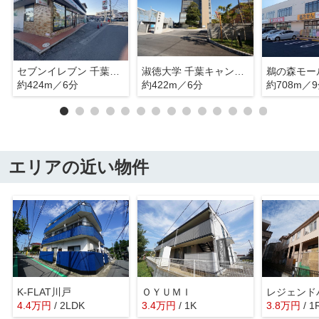
セブンイレブン 千葉大巌寺店
淑徳大学 千葉キャンパス
鵜の森モー
約424m／6分
約422m／6分
約708m／
エリアの近い物件
K-FLAT川戸
ＯＹＵＭＩ
レジェンド
4.4
万
円
/ 2LDK
3.4
万
円
/ 1K
3.8
万
円
/ 1