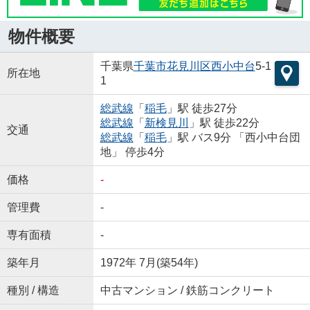
物件概要
千葉県
千葉市花見川区
西小中台
5-1
所在地
1
総武線
「
稲毛
」駅 徒歩27分
総武線
「
新検見川
」駅 徒歩22分
交通
総武線
「
稲毛
」駅 バス9分 「西小中台団
地」 停歩4分
価格
-
管理費
-
専有面積
-
築年月
1972年 7月(築54年)
種別 / 構造
中古マンション / 鉄筋コンクリート