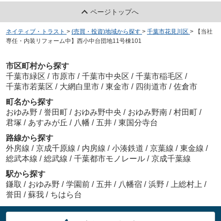
ページトップへ
ネイティブ・トラスト
>
(売買・投資)地域から探す
>
千葉市花見川区
>
【当社
専任・内装リフォーム中】西小中台団地11号棟101
市区町村から探す
千葉市緑区
/
市原市
/
千葉市中央区
/
千葉市稲毛区
/
千葉市若葉区
/
大網白里市
/
東金市
/
四街道市
/
佐倉市
町名から探す
おゆみ野
/
誉田町
/
おゆみ野中央
/
おゆみ野南
/
村田町
/
君塚
/
あすみが丘
/
八幡
/
五井
/
東国分寺台
路線から探す
外房線
/
京成千原線
/
内房線
/
小湊鉄道
/
京葉線
/
東金線
/
総武本線
/
総武線
/
千葉都市モノレール
/
京成千葉線
駅から探す
鎌取
/
おゆみ野
/
学園前
/
五井
/
八幡宿
/
浜野
/
上総村上
/
誉田
/
蘇我
/
ちはら台