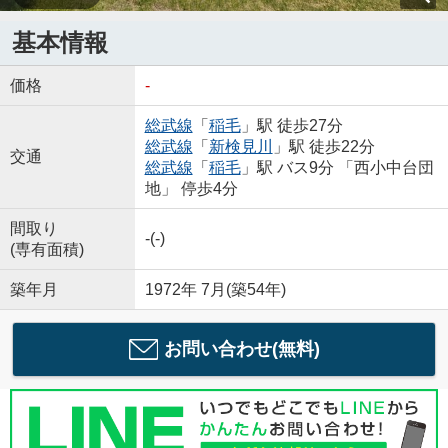
基本情報
価格
-
総武線
「
稲毛
」駅 徒歩27分
総武線
「
新検見川
」駅 徒歩22分
交通
総武線
「
稲毛
」駅 バス9分 「西小中台団
地」 停歩4分
間取り
-(-)
(専有面積)
築年月
1972年 7月(築54年)
お問い合わせ(無料)